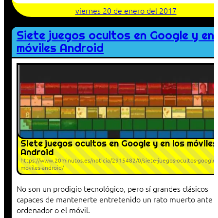
viernes 20 de enero del 2017
Siete juegos ocultos en Google y en 
móviles Android
Siete juegos ocultos en Google y en los móviles
Android
https://www.20minutos.es/noticia/2915482/0/siete-juegos-ocultos-google-
moviles-android/
No son un prodigio tecnológico, pero sí grandes clásicos
capaces de mantenerte entretenido un rato muerto ante e
ordenador o el móvil.