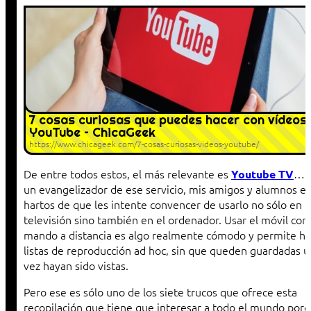
7 cosas curiosas que puedes hacer con vídeos
YouTube – ChicaGeek
https://www.chicageek.com/7-cosas-curiosas-videos-youtube/
De entre todos estos, el más relevante es
… 
Youtube TV
un evangelizador de ese servicio, mis amigos y alumnos e
hartos de que les intente convencer de usarlo no sólo en l
televisión sino también en el ordenador. Usar el móvil co
mando a distancia es algo realmente cómodo y permite ha
listas de reproducción ad hoc, sin que queden guardadas 
vez hayan sido vistas.
Pero ese es sólo uno de los siete trucos que ofrece esta
recopilación que tiene que interesar a todo el mundo por