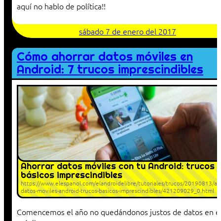
aquí no hablo de política!!
sábado 7 de enero del 2017
Cómo ahorrar datos móviles en
Android: 7 trucos imprescindibles
Ahorrar datos móviles con tu Android: trucos
básicos imprescindibles
https://www.elespanol.com/elandroidelibre/tutoriales/trucos/20190813/aho
datos-moviles-android-trucos-basicos-imprescindibles/421209029_0.html
Comencemos el año no quedándonos justos de datos en e