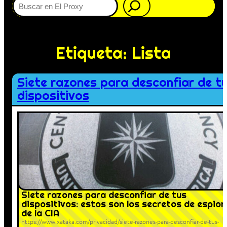
Etiqueta:
Lista
Siete razones para desconfiar de t
dispositivos
Siete razones para desconfiar de tus
dispositivos: estos son los secretos de espion
de la CIA
https://www.xataka.com/privacidad/siete-razones-para-desconfiar-de-tus-