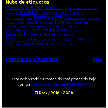
Nube de etiquetas
Android
Alphabet
app
actualización
concepto informático
curiosidad
Google
código abierto
consejo
herramienta
Google Chrome
guía
Informática
historia de la Informática
Internet
Inteligencia Artificial
juego
lista
innovación
Microsoft
Meta
mensajería instantánea
Mozilla Firefox
navegador web
novedad
privacidad
red social
seguridad
Sistema Operativo
streaming
teléfono móvil
vídeo
web
truco
tutorial
Unión Europea
Windows
webapp
YouTube
WhatsApp
Política de privacidad
RSS
Esta web y todo su contenido está protegido bajo
licencia
Creative Commons BY-NC-SA 4.0
El Proxy 2016 – 2026