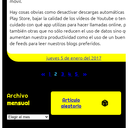
móvil.
Hay cosas obvias como desactivar descargas automáticas d
Play Store, bajar la calidad de los vídeos de Youtube o tene
cuidado con qué app utilizas para hacer llamadas online, p
también otras que no sólo reducen el uso de datos sino q
aumentan nuestra productividad como el uso de un buen l
de feeds para leer nuestros blogs preferidos.
jueves 5 de enero del 2017
«
»
1
2
3
4
5
Archivo
Artículo
mensual
aleatorio
Archivos