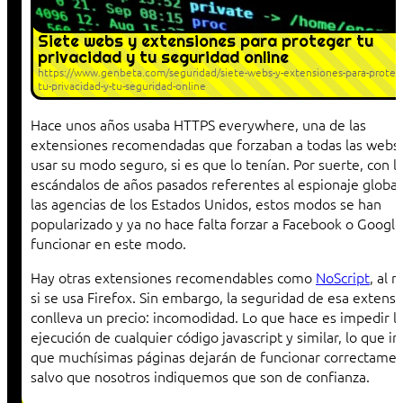
Siete webs y extensiones para proteger tu
privacidad y tu seguridad online
https://www.genbeta.com/seguridad/siete-webs-y-extensiones-para-proteg
tu-privacidad-y-tu-seguridad-online
Hace unos años usaba HTTPS everywhere, una de las
extensiones recomendadas que forzaban a todas las webs
usar su modo seguro, si es que lo tenían. Por suerte, con l
escándalos de años pasados referentes al espionaje global
las agencias de los Estados Unidos, estos modos se han
popularizado y ya no hace falta forzar a Facebook o Google
funcionar en este modo.
Hay otras extensiones recomendables como
NoScript
, al 
si se usa Firefox. Sin embargo, la seguridad de esa extensi
conlleva un precio: incomodidad. Lo que hace es impedir l
ejecución de cualquier código javascript y similar, lo que i
que muchísimas páginas dejarán de funcionar correctame
salvo que nosotros indiquemos que son de confianza.