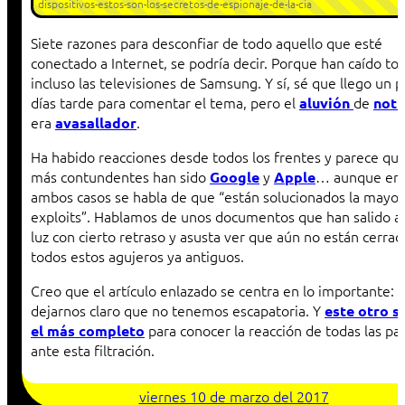
dispositivos-estos-son-los-secretos-de-espionaje-de-la-cia
Siete razones para desconfiar de todo aquello que esté
conectado a Internet, se podría decir. Porque han caído to
incluso las televisiones de Samsung. Y sí, sé que llego un p
días tarde para comentar el tema, pero el
de
aluvión
noti
era
.
avasallador
Ha habido reacciones desde todos los frentes y parece que
más contundentes han sido
y
… aunque en
Google
Apple
ambos casos se habla de que “están solucionados la mayor
exploits”. Hablamos de unos documentos que han salido a 
luz con cierto retraso y asusta ver que aún no están cerrad
todos estos agujeros ya antiguos.
Creo que el artículo enlazado se centra en lo importante:
dejarnos claro que no tenemos escapatoria. Y
este otro s
para conocer la reacción de todas las pa
el más completo
ante esta filtración.
viernes 10 de marzo del 2017