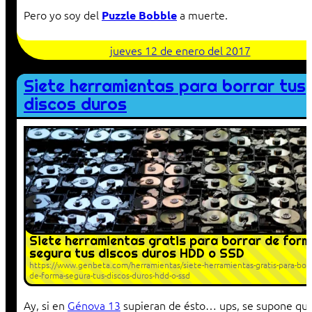
Pero yo soy del
a muerte.
Puzzle Bobble
jueves 12 de enero del 2017
Siete herramientas para borrar tus
discos duros
Siete herramientas gratis para borrar de form
segura tus discos duros HDD o SSD
https://www.genbeta.com/herramientas/siete-herramientas-gratis-para-borr
de-forma-segura-tus-discos-duros-hdd-o-ssd
Ay, si en
Génova 13
supieran de ésto… ups, se supone qu