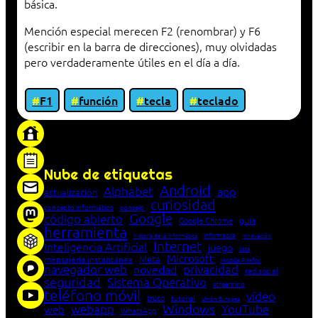
básica.
Mención especial merecen F2 (renombrar) y F6
(escribir en la barra de direcciones), muy olvidadas
pero verdaderamente útiles en el día a día.
F1
función
tecla
teclado
«Proxy: sistema que actúa como intermediario
entre cliente y servidor en una red»
Nube de etiquetas
Android
Alphabet
app
actualización
curiosidad
concepto informático
consejo
Google
código abierto
Google Chrome
guía
herramienta
Informática
historia de la Informática
innovación
Internet
Inteligencia Artificial
juego
lista
Microsoft
Meta
mensajería instantánea
Mozilla Firefox
navegador web
novedad
privacidad
red social
seguridad
Sistema Operativo
streaming
teléfono móvil
vídeo
truco
tutorial
Unión Europea
Windows
webapp
YouTube
web
WhatsApp