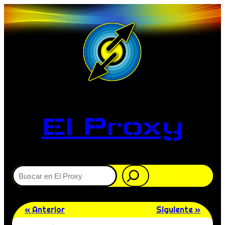
El Proxy
Buscar
« Anterior
Siguiente »