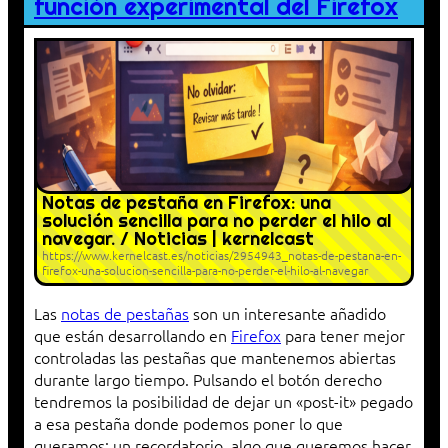
función experimental del Firefox
Notas de pestaña en Firefox: una
solución sencilla para no perder el hilo al
navegar. / Noticias | kernelcast
https://www.kernelcast.es/noticias/2954943_notas-de-pestana-en-
firefox-una-solucion-sencilla-para-no-perder-el-hilo-al-navegar
Las
notas de pestañas
son un interesante añadido
que están desarrollando en
Firefox
para tener mejor
controladas las pestañas que mantenemos abiertas
durante largo tiempo. Pulsando el botón derecho
tendremos la posibilidad de dejar un «post-it» pegado
a esa pestaña donde podemos poner lo que
queramos: un recordatorio, algo que queremos hacer