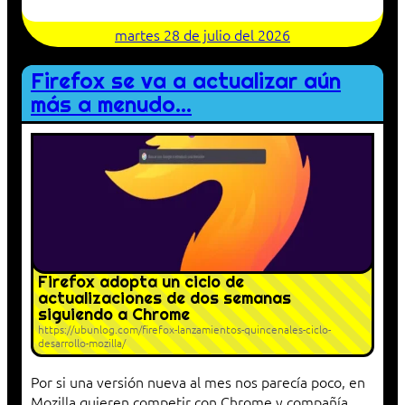
martes 28 de julio del 2026
Firefox se va a actualizar aún
más a menudo…
Firefox adopta un ciclo de
actualizaciones de dos semanas
siguiendo a Chrome
https://ubunlog.com/firefox-lanzamientos-quincenales-ciclo-
desarrollo-mozilla/
Por si una versión nueva al mes nos parecía poco, en
Mozilla quieren competir con Chrome y compañía