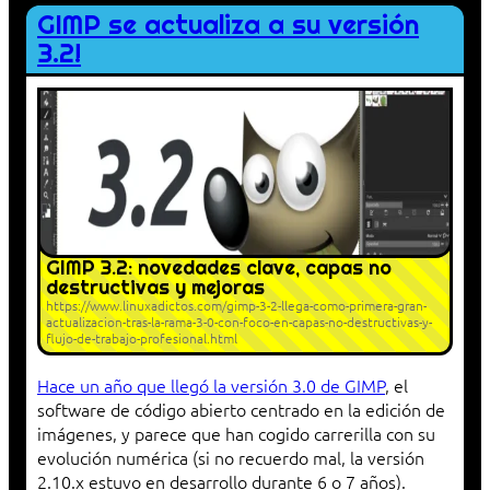
GIMP se actualiza a su versión
3.2!
GIMP 3.2: novedades clave, capas no
destructivas y mejoras
https://www.linuxadictos.com/gimp-3-2-llega-como-primera-gran-
actualizacion-tras-la-rama-3-0-con-foco-en-capas-no-destructivas-y-
flujo-de-trabajo-profesional.html
Hace un año que llegó la versión 3.0 de GIMP
, el
software de código abierto centrado en la edición de
imágenes, y parece que han cogido carrerilla con su
evolución numérica (si no recuerdo mal, la versión
2.10.x estuvo en desarrollo durante 6 o 7 años).