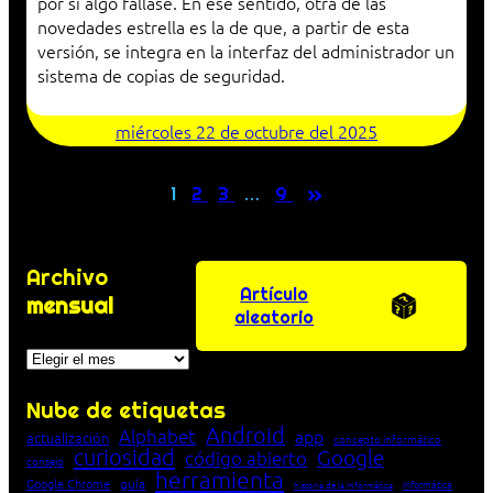
por si algo fallase. En ese sentido, otra de las
novedades estrella es la de que, a partir de esta
versión, se integra en la interfaz del administrador un
sistema de copias de seguridad.
miércoles 22 de octubre del 2025
»
1
2
3
…
9
Archivo
Artículo
mensual
aleatorio
Archivos
Nube de etiquetas
Android
Alphabet
app
actualización
concepto informático
curiosidad
Google
código abierto
consejo
herramienta
Google Chrome
guía
Informática
historia de la Informática