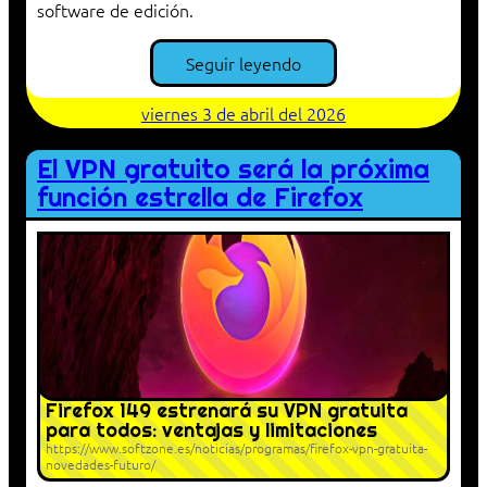
software de edición.
Seguir leyendo
viernes 3 de abril del 2026
El VPN gratuito será la próxima
función estrella de Firefox
Firefox 149 estrenará su VPN gratuita
para todos: ventajas y limitaciones
https://www.softzone.es/noticias/programas/firefox-vpn-gratuita-
novedades-futuro/