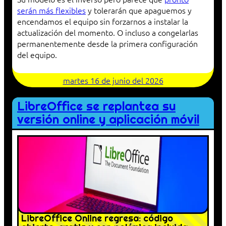
serán más flexibles
y tolerarán que apaguemos y
encendamos el equipo sin forzarnos a instalar la
actualización del momento. O incluso a congelarlas
permanentemente desde la primera configuración
del equipo.
martes 16 de junio del 2026
LibreOffice se replantea su
versión online y aplicación móvil
LibreOffice Online regresa: código