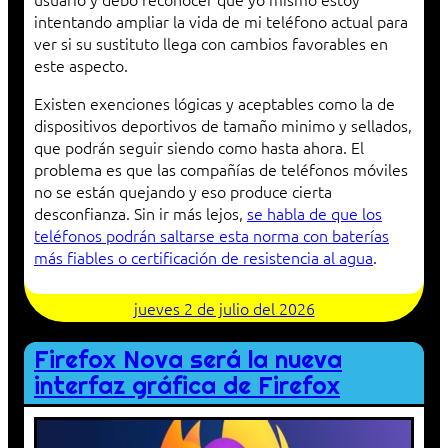
intentando ampliar la vida de mi teléfono actual para
ver si su sustituto llega con cambios favorables en
este aspecto.
Existen exenciones lógicas y aceptables como la de
dispositivos deportivos de tamaño minimo y sellados,
que podrán seguir siendo como hasta ahora. El
problema es que las compañías de teléfonos móviles
no se están quejando y eso produce cierta
desconfianza. Sin ir más lejos,
se habla de que los
teléfonos podrán saltarse esta norma con baterías
más fiables o certificación de resistencia al agua
.
jueves 2 de julio del 2026
Firefox Nova será la nueva
interfaz gráfica de Firefox