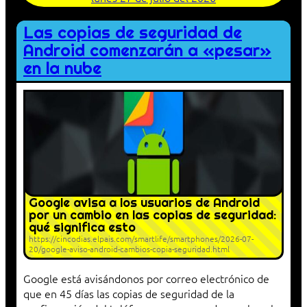
Las copias de seguridad de
Android comenzarán a «pesar»
en la nube
Google avisa a los usuarios de Android
por un cambio en las copias de seguridad:
qué significa esto
https://cincodias.elpais.com/smartlife/smartphones/2026-07-
20/google-aviso-android-cambios-copia-seguridad.html
Google está avisándonos por correo electrónico de
que en 45 días las copias de seguridad de la