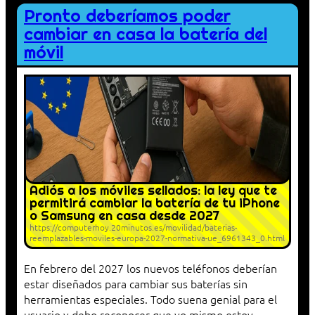
Pronto deberíamos poder
cambiar en casa la batería del
móvil
Adiós a los móviles sellados: la ley que te
permitirá cambiar la batería de tu iPhone
o Samsung en casa desde 2027
https://computerhoy.20minutos.es/movilidad/baterias-
reemplazables-moviles-europa-2027-normativa-ue_6961343_0.html
En febrero del 2027 los nuevos teléfonos deberían
estar diseñados para cambiar sus baterías sin
herramientas especiales. Todo suena genial para el
usuario y debo reconocer que yo mismo estoy