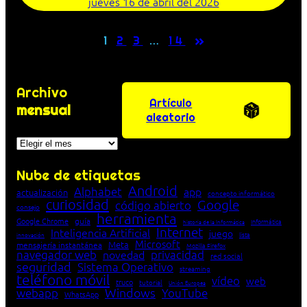
jueves 16 de abril del 2026
»
1
2
3
…
14
Archivo
Artículo
mensual
aleatorio
Archivos
Nube de etiquetas
Android
Alphabet
app
actualización
concepto informático
curiosidad
Google
código abierto
consejo
herramienta
Google Chrome
guía
Informática
historia de la Informática
Internet
Inteligencia Artificial
juego
lista
innovación
Microsoft
Meta
mensajería instantánea
Mozilla Firefox
navegador web
novedad
privacidad
red social
seguridad
Sistema Operativo
streaming
teléfono móvil
vídeo
web
truco
tutorial
Unión Europea
Windows
webapp
YouTube
WhatsApp