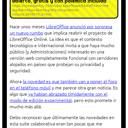
abierto, gratis y con polémica incluida
https://computerhoy.20minutos.es/software/libreoffice-online-
regresa-codigo-abierto-gratis-con-polemica-
incluida_6939578_0.html
Hace unos meses
LibreOffice anunció por sorpresa
un nuevo rumbo
que implica reabrir el proyecto de
LibreOffice Online. La idea es que el contexto
tecnológico e internacional invita a que haya mucho
público (y Administraciones) interesado en una
versión web completamente funcional con servidores
alojados en países que protejan su privacidad y
seguridad.
Ahora
la novedad es que también van a poner el foco
en el teléfono móvil
y me parece otra gran noticia. Es
algo que
ya habían abrazado tímidamente con el
modo de edición experimental
, pero esto promete ir
mucho más allá.
Debo reconocer que últimamente las novedades en
esta suite colaborativa eran tan pocas que me