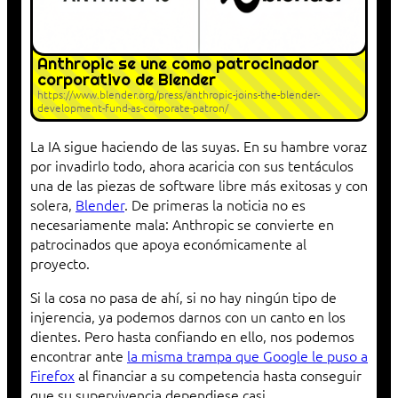
Anthropic se une como patrocinador
corporativo de Blender
https://www.blender.org/press/anthropic-joins-the-blender-
development-fund-as-corporate-patron/
La IA sigue haciendo de las suyas. En su hambre voraz
por invadirlo todo, ahora acaricia con sus tentáculos
una de las piezas de software libre más exitosas y con
solera,
Blender
. De primeras la noticia no es
necesariamente mala: Anthropic se convierte en
patrocinados que apoya económicamente al
proyecto.
Si la cosa no pasa de ahí, si no hay ningún tipo de
injerencia, ya podemos darnos con un canto en los
dientes. Pero hasta confiando en ello, nos podemos
encontrar ante
la misma trampa que Google le puso a
Firefox
al financiar a su competencia hasta conseguir
que su supervivencia dependiese casi