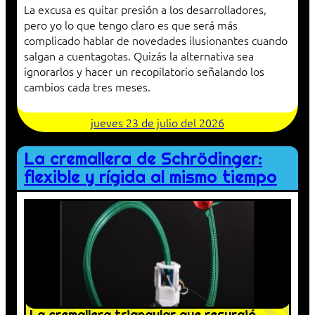
La excusa es quitar presión a los desarrolladores,
pero yo lo que tengo claro es que será más
complicado hablar de novedades ilusionantes cuando
salgan a cuentagotas. Quizás la alternativa sea
ignorarlos y hacer un recopilatorio señalando los
cambios cada tres meses.
jueves 23 de julio del 2026
La cremallera de Schrödinger:
flexible y rígida al mismo tiempo
La cremallera triangular que resurgió