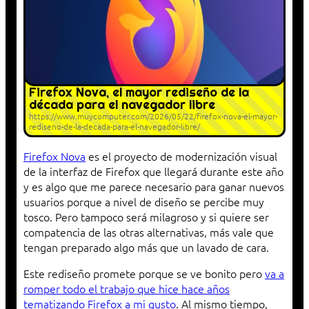
Firefox Nova, el mayor rediseño de la
década para el navegador libre
https://www.muycomputer.com/2026/05/22/firefox-nova-el-mayor-
rediseno-de-la-decada-para-el-navegador-libre/
Firefox Nova
es el proyecto de modernización visual
de la interfaz de Firefox que llegará durante este año
y es algo que me parece necesario para ganar nuevos
usuarios porque a nivel de diseño se percibe muy
tosco. Pero tampoco será milagroso y si quiere ser
compatencia de las otras alternativas, más vale que
tengan preparado algo más que un lavado de cara.
Este rediseño promete porque se ve bonito pero
va a
romper todo el trabajo que hice hace años
tematizando Firefox a mi gusto
. Al mismo tiempo,