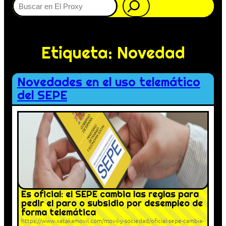
Etiqueta:
Novedad
Novedades en el uso telemático
del SEPE
Es oficial: el SEPE cambia las reglas para
pedir el paro o subsidio por desempleo de
forma telemática
https://www.xatakamovil.com/movil-y-sociedad/oficial-sepe-cambia-