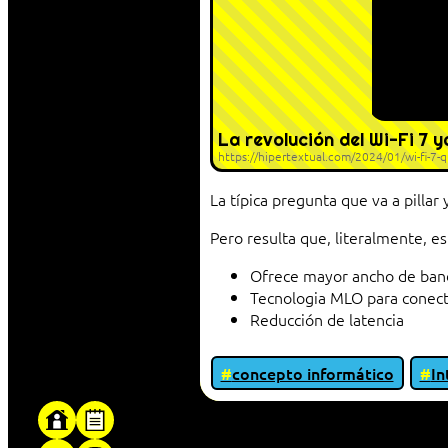
La revolución del Wi-Fi 7 y
https://hipertextual.com/2024/01/wi-fi-7-
La típica pregunta que va a pillar
Pero resulta que, literalmente, e
Ofrece mayor ancho de ban
Tecnologia MLO para conecta
Reducción de latencia
concepto informático
In
«Proxy: sistema que actúa como intermediar