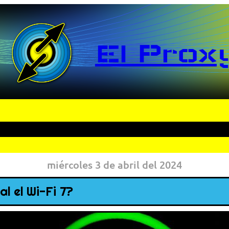
El Prox
miércoles 3 de abril del 2024
l el Wi-Fi 7?