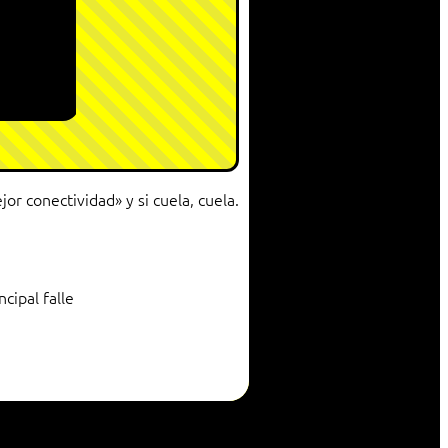
or conectividad» y si cuela, cuela.
cipal falle