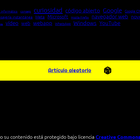
curiosidad
Google
código abierto
Google C
 informático
consejo
navegador web
nov
Microsoft
Meta
sajería instantánea
Mozilla Firefox
Windows
vídeo
webapp
YouTube
web
WhatsApp
pea
Artículo aleatorio
o su contenido está protegido bajo licencia
Creative Commons