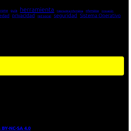
herramienta
hrome
guía
Informática
historia de la Informática
innovación
seguridad
edad
privacidad
Sistema Operativo
red social
 BY-NC-SA 4.0