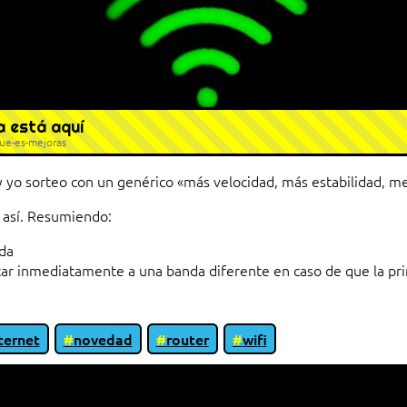
a está aquí
que-es-mejoras
 y yo sorteo con un genérico «más velocidad, más estabilidad, mej
s así. Resumiendo:
da
r inmediatamente a una banda diferente en caso de que la prin
ternet
novedad
router
wifi
io entre cliente y servidor en una red»