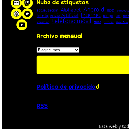
Nube de etiquetas
Android
Alphabet
app
actualización
concepto
Internet
Inteligencia Artificial
juego
men
lista
teléfono móvil
truco
streaming
tutorial
Unión Euro
Archivo
mensual
Archivos
Política de privacida
d
RSS
Esta web y tod