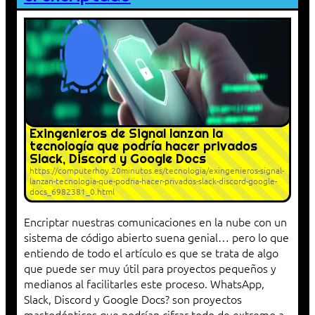
Exingenieros de Signal lanzan la
tecnología que podría hacer privados
Slack, Discord y Google Docs
https://computerhoy.20minutos.es/tecnologia/exingenieros-signal-
lanzan-tecnologia-que-podria-hacer-privados-slack-discord-google-
docs_6982381_0.html
Encriptar nuestras comunicaciones en la nube con un
sistema de código abierto suena genial… pero lo que
entiendo de todo el artículo es que se trata de algo
que puede ser muy útil para proyectos pequeños y
medianos al facilitarles este proceso. WhatsApp,
Slack, Discord y Google Docs? son proyectos
mastodónticos que podrían cifrar todo de extremo a