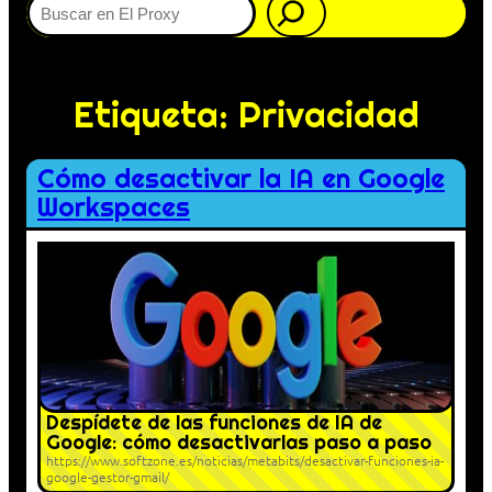
Etiqueta:
Privacidad
Cómo desactivar la IA en Google
Workspaces
Despídete de las funciones de IA de
Google: cómo desactivarlas paso a paso
https://www.softzone.es/noticias/metabits/desactivar-funciones-ia-
google-gestor-gmail/