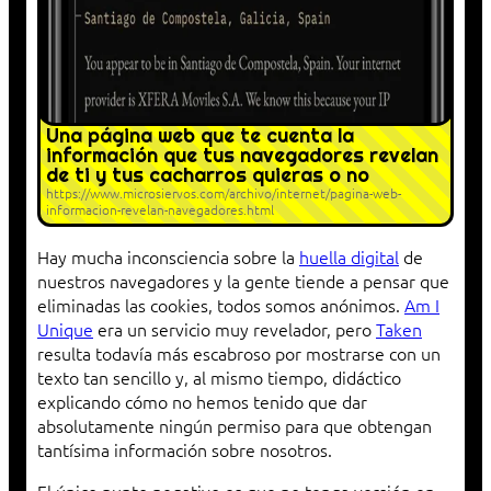
Una página web que te cuenta la
información que tus navegadores revelan
de ti y tus cacharros quieras o no
https://www.microsiervos.com/archivo/internet/pagina-web-
informacion-revelan-navegadores.html
Hay mucha inconsciencia sobre la
huella digital
de
nuestros navegadores y la gente tiende a pensar que
eliminadas las cookies, todos somos anónimos.
Am I
Unique
era un servicio muy revelador, pero
Taken
resulta todavía más escabroso por mostrarse con un
texto tan sencillo y, al mismo tiempo, didáctico
explicando cómo no hemos tenido que dar
absolutamente ningún permiso para que obtengan
tantísima información sobre nosotros.
El único punto negativo es que no tenga versión en