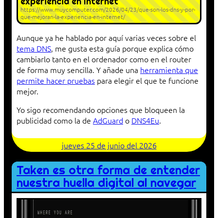
experiencia en Internet
https://www.muycomputer.com/2026/04/23/que-son-los-dns-y-por-
que-mejoran-la-experiencia-en-internet/
Aunque ya he hablado por aquí varias veces sobre el
tema DNS
, me gusta esta guía porque explica cómo
cambiarlo tanto en el ordenador como en el router
de forma muy sencilla. Y añade una
herramienta que
permite hacer pruebas
para elegir el que te funcione
mejor.
Yo sigo recomendando opciones que bloqueen la
publicidad como la de
AdGuard
o
DNS4Eu
.
jueves 25 de junio del 2026
Taken es otra forma de entender
nuestra huella digital al navegar