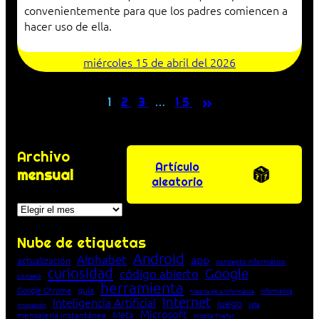
convenientemente para que los padres comiencen a
hacer uso de ella.
miércoles 15 de abril del 2026
»
1
2
3
…
15
Archivo
Artículo
mensual
aleatorio
Archivos
Nube de etiquetas
Android
Alphabet
app
actualización
concepto informático
curiosidad
Google
código abierto
consejo
herramienta
Google Chrome
guía
Informática
historia de la Informática
Internet
Inteligencia Artificial
juego
lista
innovación
Microsoft
Meta
mensajería instantánea
Mozilla Firefox