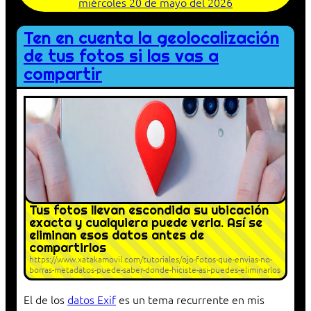
miércoles 20 de mayo del 2026
Ten en cuenta la geolocalización
de tus fotos si las vas a
compartir
Tus fotos llevan escondida su ubicación
exacta y cualquiera puede verla. Así se
eliminan esos datos antes de
compartirlos
https://www.xatakamovil.com/tutoriales/ojo-fotos-que-envias-no-
borras-metadatos-puede-saber-donde-hiciste-asi-puedes-eliminarlos
El de los
datos Exif
es un tema recurrente en mis