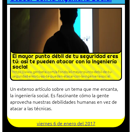
El mayor punto débil de tu seguridad eres
tú: así te pueden atacar con la ingeniería
social
https://www.genbeta.com/a-fondo/el-mayor-punto-debil-de-tu-
seguridad-eres-tu-asi-te-pueden-atacar-con-la-ingenieria-social
Un extenso artículo sobre un tema que me encanta,
la ingeniería social. Es fascinante cómo la gente
aprovecha nuestras debilidades humanas en vez de
atacar a las técnicas.
viernes 6 de enero del 2017