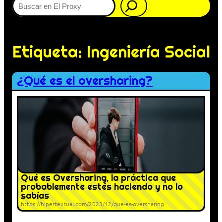
Etiqueta:
Ingeniería Social
¿Qué es el oversharing?
Qué es Oversharing, la práctica que
probablemente estés haciendo y no lo
sabías
https://hipertextual.com/2023/12/que-es-oversharing