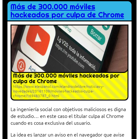
Más de 300.000 móviles
hackeados por culpa de Chrome
Más de 300.000 móviles hackeados por
culpa de Chrome
https://www.elespanol.com/elandroidelibre/noticias-y-
novedades/20161109/moviles-hackeados-culpa-
chrome/169483787_0.html
La ingeniería social con objetivos maliciosos es digna
de estudio… en este caso el titular culpa al Chrome
cuando es cosa exclusiva del usuario.
La idea es lanzar un aviso en el navegador que avise