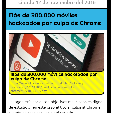
sábado 12 de noviembre del 2016
Más de 300.000 móviles
hackeados por culpa de Chrome
Más de 300.000 móviles hackeados por
culpa de Chrome
https://www.elespanol.com/elandroidelibre/noticias-y-
novedades/20161109/moviles-hackeados-culpa-
chrome/169483787_0.html
La ingeniería social con objetivos maliciosos es digna
de estudio… en este caso el titular culpa al Chrome
cuando es cosa exclusiva del usuario.