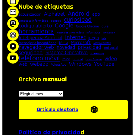
Nube de etiquetas
Android
Alphabet
app
actualización
curiosidad
concepto informático
consejo
Google
código abierto
Google Chrome
guía
herramienta
Informática
historia de la Informática
innovación
Internet
Inteligencia Artificial
juego
lista
Microsoft
Meta
mensajería instantánea
Mozilla Firefox
navegador web
novedad
privacidad
red social
seguridad
Sistema Operativo
streaming
teléfono móvil
vídeo
truco
tutorial
Unión Europea
Windows
webapp
YouTube
web
WhatsApp
Archivo
mensual
Archivos
Artículo aleatorio
Política de privacida
d