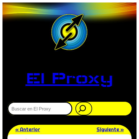
El Proxy
Buscar
« Anterior
Siguiente »