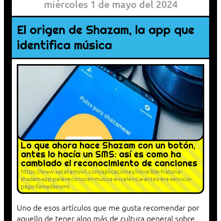
miércoles 1 de mayo del 2024
El origen de Shazam, la app que
identifica música
Lo que ahora hace Shazam con un botón,
antes lo hacía un SMS: así es como ha
cambiado el reconocimiento de canciones
https://www.xatakamovil.com/aplicaciones/increible-historia-
shazam-app-para-reconocer-musica-excelencia-antes-era-servicio-
pago-llamadas-sms
Uno de esos artículos que me gusta recomendar por
aquello de tener algo más de cultura general sobre