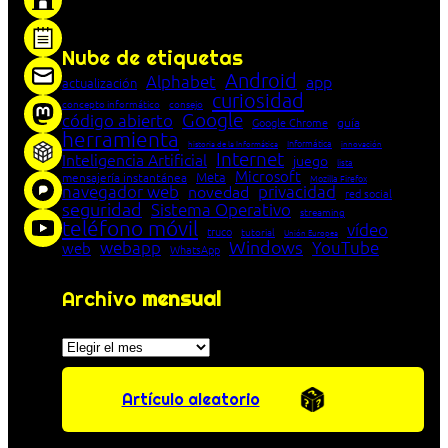
entre cliente y servidor en una red»
Nube de etiquetas
Android
Alphabet
app
actualización
curiosidad
concepto informático
consejo
Google
código abierto
Google Chrome
guía
herramienta
Informática
historia de la Informática
innovación
Internet
Inteligencia Artificial
juego
lista
Microsoft
Meta
mensajería instantánea
Mozilla Firefox
navegador web
novedad
privacidad
red social
seguridad
Sistema Operativo
streaming
teléfono móvil
vídeo
truco
tutorial
Unión Europea
Windows
webapp
YouTube
web
WhatsApp
Archivo
mensual
Archivos
Artículo aleatorio