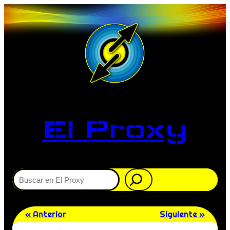
El Proxy
Buscar
« Anterior
Siguiente »