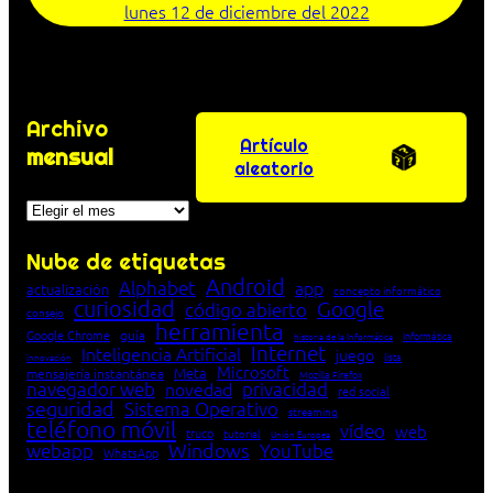
lunes 12 de diciembre del 2022
Archivo
Artículo
mensual
aleatorio
Archivos
Nube de etiquetas
Android
Alphabet
app
actualización
concepto informático
curiosidad
Google
código abierto
consejo
herramienta
Google Chrome
guía
Informática
historia de la Informática
Internet
Inteligencia Artificial
juego
lista
innovación
Microsoft
Meta
mensajería instantánea
Mozilla Firefox
navegador web
novedad
privacidad
red social
seguridad
Sistema Operativo
streaming
teléfono móvil
vídeo
web
truco
tutorial
Unión Europea
Windows
webapp
YouTube
WhatsApp