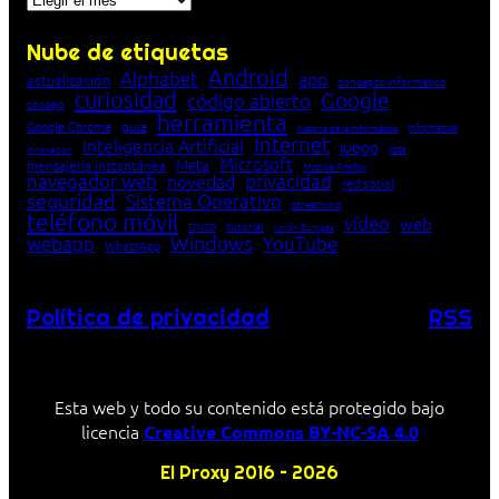
Nube de etiquetas
Android
Alphabet
app
actualización
concepto informático
curiosidad
Google
código abierto
consejo
herramienta
Google Chrome
guía
Informática
historia de la Informática
Internet
Inteligencia Artificial
juego
lista
innovación
Microsoft
Meta
mensajería instantánea
Mozilla Firefox
navegador web
novedad
privacidad
red social
seguridad
Sistema Operativo
streaming
teléfono móvil
vídeo
web
truco
tutorial
Unión Europea
Windows
webapp
YouTube
WhatsApp
Política de privacidad
RSS
Esta web y todo su contenido está protegido bajo
licencia
Creative Commons BY-NC-SA 4.0
El Proxy 2016 – 2026