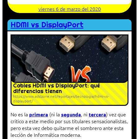
viernes 6 de marzo del 2020
HDMI vs DisplayPort
Cables HDMI vs DisplayPort: qué
diferencias tienen
https://www.adslzone.net/reportajes/tecnologia/hdmi-vs-
displayport/
No es la
(ni la
, ni
) vez que
primera
segunda
tercera
critico a este medio por sus titulares sensacionalistas,
pero esta vez debo quitarme el sombrero ante esta
lección de Informática moderna.