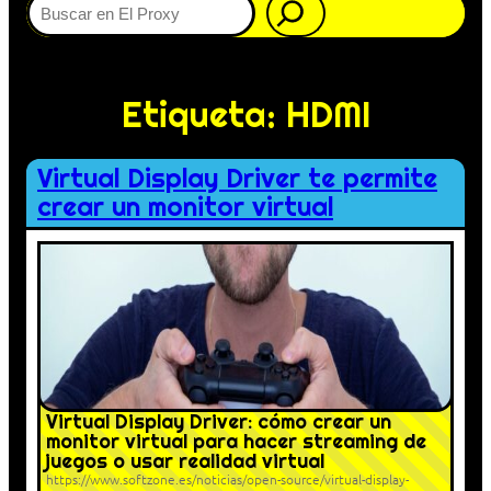
Etiqueta:
HDMI
Virtual Display Driver te permite
crear un monitor virtual
Virtual Display Driver: cómo crear un
monitor virtual para hacer streaming de
juegos o usar realidad virtual
https://www.softzone.es/noticias/open-source/virtual-display-