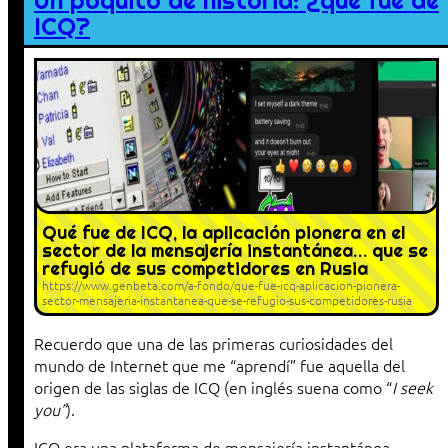
Un poquito de historia: ¿qué fue de
ICQ?
Qué fue de ICQ, la aplicación pionera en el
sector de la mensajería instantánea… que se
refugió de sus competidores en Rusia
https://www.genbeta.com/a-fondo/que-fue-icq-aplicacion-pionera-
sector-mensajeria-instantanea-que-se-refugio-sus-competidores-rusia
Recuerdo que una de las primeras curiosidades del
mundo de Internet que me “aprendí” fue aquella del
origen de las siglas de ICQ (en inglés suena como “
I seek
you”
).
ICQ era una plataforma de mensajería instantánea