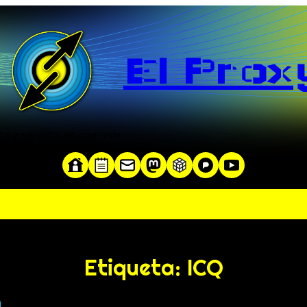
El Prox
te y servidor en una red»
Etiqueta:
ICQ