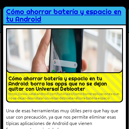
Cómo ahorrar batería y espacio en
tu Android
Cómo ahorrar batería y espacio en tu
Android: borra las apps que no se dejan
quitar con Universal Debloater
https://www.xatakandroid.com/tutoriales/como-borrar-aplicaciones-que-
no-se-dejan-desinstalar-universal-debloater-ahorra-bateria-espacio
Una de esas herramientas muy útiles pero que hay que
usar con precaución, ya que nos permite eliminar esas
típicas aplicaciones de Android que vienen