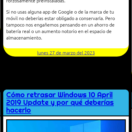
forzosamente preinstaladas.
Si no usas alguna app de Google o de la marca de tu
móvil no deberías estar obligado a conservarla. Pero
tampoco nos engañemos pensando en un ahorro de
batería real o un aumento notorio en el espacio de
almacenamiento.
lunes 27 de marzo del 2023
Cómo retrasar Windows 10 April
2019 Update y por qué deberías
hacerlo