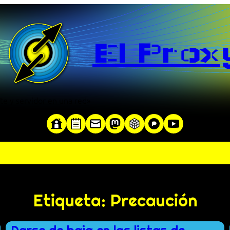
El Prox
te y servidor en una red»
Etiqueta:
Precaución