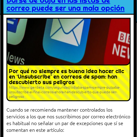
Darse de baja en las listas de
correo puede ser una mala opción
Por qué no siempre es buena idea hacer clic
en ‘Unsubscribe’ en correos de spam: han
descubierto sus peligros
https://www.genbeta.com/seguridad/odiaba-spam-siempre-pulsaba-
unsubscribe-al-final-correos-ahora-han-descubierto-que-puede-ser-
peligroso
Cuando se recomienda mantener controlados los
servicios a los que nos suscribimos por correo electrónico
es habitual no señalar un par de excepciones que sí se
comentan en este artículo: