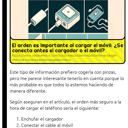
El orden es importante al cargar el móvil: ¿Se
conecta antes el cargador o el móvil?
https://www.xatakamovil.com/tutoriales/orden-importante-al-cargar-
movil-se-conecta-antes-cargador-movil
Este tipo de información prefiero cogerla con pinzas,
pero me parece interesante tenerlo en cuenta porque lo
más probable es que todos lo estemos haciendo de
manera diferente.
Según aseguran en el artículo, el orden más seguro a la
hora de cargar el teléfono sería el siguiente:
Enchufar el cargador
Conectar el cable al móvil