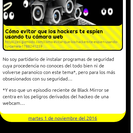
Cómo evitar que los hackers te espíen
usando tu cámara web
https://es.gizmodo.com/como-evitar-que-los-hackers-te-espien-usando-
tu-camara-1788241259
No soy partidario de instalar programas de seguridad
cuya procedencia no conoces del todo bien ni de
volverse paranoico con este tema*, pero para los más
obsesionados con su seguridad…
*Y eso que un episodio reciente de Black Mirror se
centra en los peligros derivados del hackeo de una
webcam…
martes 1 de noviembre del 2016