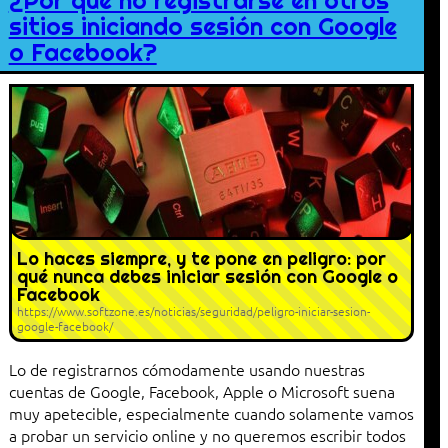
¿Por qué no registrarse en otros
sitios iniciando sesión con Google
o Facebook?
Lo haces siempre, y te pone en peligro: por
qué nunca debes iniciar sesión con Google o
Facebook
https://www.softzone.es/noticias/seguridad/peligro-iniciar-sesion-
google-facebook/
Lo de registrarnos cómodamente usando nuestras
cuentas de Google, Facebook, Apple o Microsoft suena
muy apetecible, especialmente cuando solamente vamos
a probar un servicio online y no queremos escribir todos