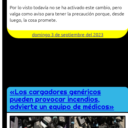
Por lo visto todavía no se ha activado este cambio, pero
valga como aviso para tener la precaución porque, desde
luego, la cosa promete.
domingo 3 de septiembre del 2023
«Los cargadores genéricos
pueden provocar incendios,
advierte un equipo de médicos»