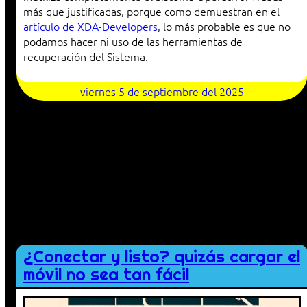
más que justificadas, porque como demuestran en el
artículo de XDA-Developers
, lo más probable es que no
podamos hacer ni uso de las herramientas de
recuperación del Sistema.
viernes 5 de septiembre del 2025
¿Conectar y listo? quizás cargar el
móvil no sea tan fácil