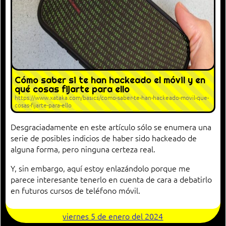
Cómo saber si te han hackeado el móvil y en
qué cosas fijarte para ello
https://www.xataka.com/basics/como-saber-te-han-hackeado-movil-que-
cosas-fijarte-para-ello
Desgraciadamente en este artículo sólo se enumera una
serie de posibles indicios de haber sido hackeado de
alguna forma, pero ninguna certeza real.
Y, sin embargo, aquí estoy enlazándolo porque me
parece interesante tenerlo en cuenta de cara a debatirlo
en futuros cursos de teléfono móvil.
viernes 5 de enero del 2024