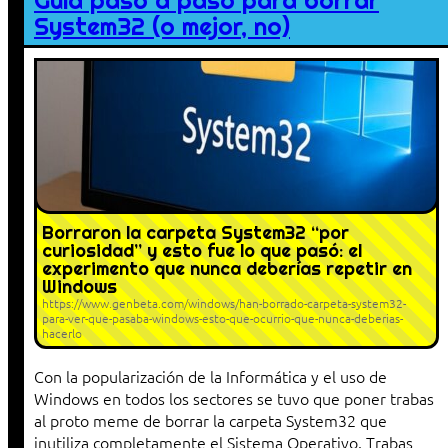
Guía paso a paso para borrar
System32 (o mejor, no)
Borraron la carpeta System32 “por
curiosidad” y esto fue lo que pasó: el
experimento que nunca deberías repetir en
Windows
https://www.genbeta.com/windows/han-borrado-carpeta-system32-
para-ver-que-pasaba-windows-esto-que-ocurrio-que-nunca-deberias-
hacerlo
Con la popularización de la Informática y el uso de
Windows en todos los sectores se tuvo que poner trabas
al proto meme de borrar la carpeta System32 que
inutiliza completamente el Sistema Operativo. Trabas