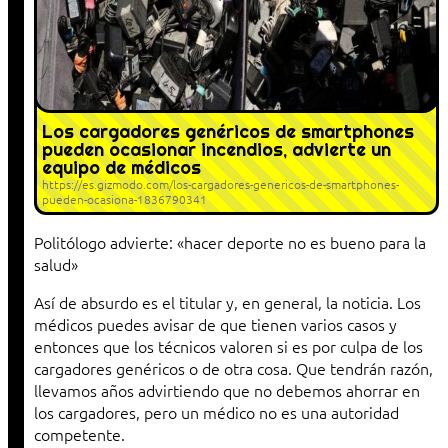
Los cargadores genéricos de smartphones
pueden ocasionar incendios, advierte un
equipo de médicos
https://es.gizmodo.com/los-cargadores-genericos-de-smartphones-
pueden-ocasiona-1836790341
Politólogo advierte: «hacer deporte no es bueno para la
salud»
Así de absurdo es el titular y, en general, la noticia. Los
médicos puedes avisar de que tienen varios casos y
entonces que los técnicos valoren si es por culpa de los
cargadores genéricos o de otra cosa. Que tendrán razón,
llevamos años advirtiendo que no debemos ahorrar en
los cargadores, pero un médico no es una autoridad
competente.