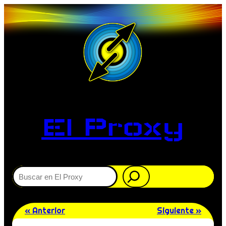
El Proxy
Buscar
« Anterior
Siguiente »