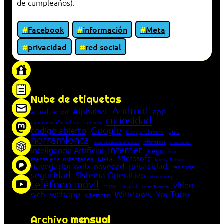
de cumpleaños).
Facebook
información
Meta
privacidad
red social
«Proxy: sistema que actúa como intermediario
entre cliente y servidor en una red»
Nube de etiquetas
Android
Alphabet
app
actualización
curiosidad
concepto informático
consejo
Google
código abierto
Google Chrome
guía
herramienta
Informática
historia de la Informática
innovación
Internet
Inteligencia Artificial
juego
lista
Microsoft
Meta
mensajería instantánea
Mozilla Firefox
navegador web
novedad
privacidad
red social
seguridad
Sistema Operativo
streaming
teléfono móvil
vídeo
truco
tutorial
Unión Europea
Windows
webapp
YouTube
web
WhatsApp
Archivo
mensual