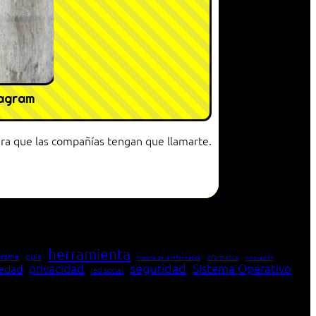
tagram
ara que las compañías tengan que llamarte.
herramienta
hrome
guía
Informática
historia de la Informática
innovación
seguridad
edad
privacidad
Sistema Operativo
red social