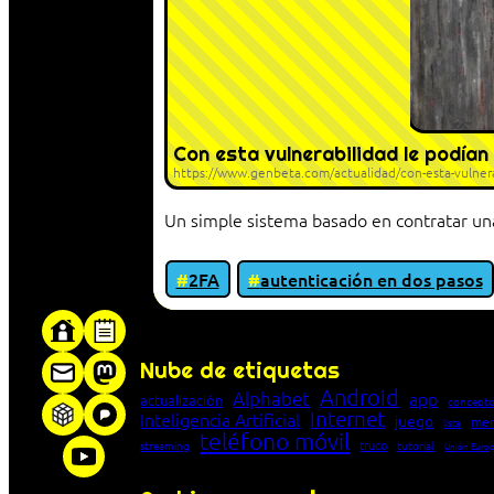
Con esta vulnerabilidad le podían
https://www.genbeta.com/actualidad/con-esta-vulnerab
Un simple sistema basado en contratar una
2FA
autenticación en dos pasos
«Proxy: sistema que actúa como intermediar
Nube de etiquetas
Android
Alphabet
app
actualización
concepto
Internet
Inteligencia Artificial
juego
men
lista
teléfono móvil
truco
streaming
tutorial
Unión Euro