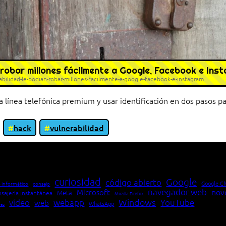
 robar millones fácilmente a Google, Facebook e Ins
ilidad-le-podian-robar-millones-facilmente-a-google-facebook-e-instagram
 línea telefónica premium y usar identificación en dos pasos p
hack
vulnerabilidad
io entre cliente y servidor en una red»
curiosidad
Google
código abierto
Google C
 informático
consejo
navegador web
nov
Microsoft
Meta
sajería instantánea
Mozilla Firefox
Windows
vídeo
webapp
YouTube
web
WhatsApp
pea