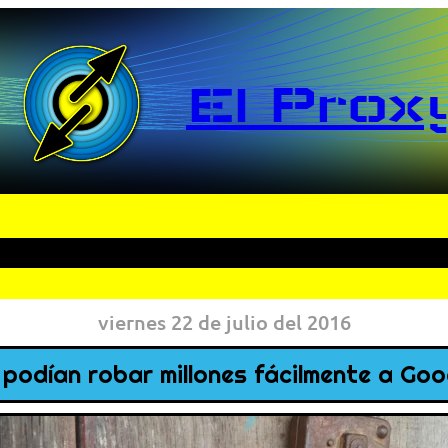
El Prox
viernes 22 de julio del 2016
e podían robar millones fácilmente a Go