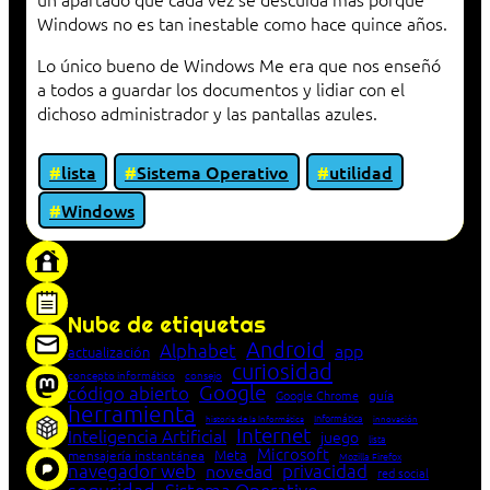
Windows no es tan inestable como hace quince años.
Lo único bueno de Windows Me era que nos enseñó
a todos a guardar los documentos y lidiar con el
dichoso administrador y las pantallas azules.
lista
Sistema Operativo
utilidad
Windows
«Proxy: sistema que actúa como intermediario
entre cliente y servidor en una red»
Nube de etiquetas
Android
Alphabet
app
actualización
curiosidad
concepto informático
consejo
Google
código abierto
Google Chrome
guía
herramienta
Informática
historia de la Informática
innovación
Internet
Inteligencia Artificial
juego
lista
Microsoft
Meta
mensajería instantánea
Mozilla Firefox
navegador web
novedad
privacidad
red social
seguridad