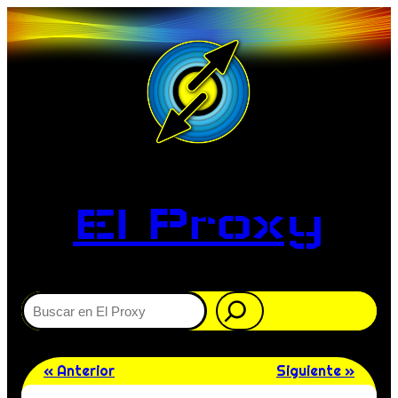
El Proxy
Buscar
« Anterior
Siguiente »