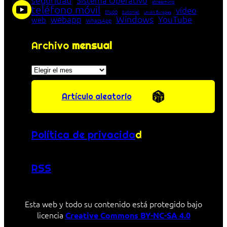
Sistema Operativo
streaming
teléfono móvil
vídeo
truco
tutorial
Unión Europea
Windows
webapp
YouTube
web
WhatsApp
Archivo
mensual
Archivos
Artículo aleatorio
Política de privacida
d
RSS
Esta web y todo su contenido está protegido bajo
licencia
Creative Commons BY-NC-SA 4.0