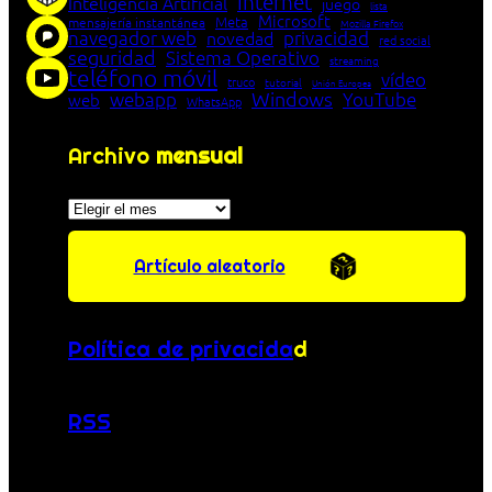
Internet
Inteligencia Artificial
juego
lista
Microsoft
Meta
mensajería instantánea
Mozilla Firefox
navegador web
novedad
privacidad
red social
seguridad
Sistema Operativo
streaming
teléfono móvil
vídeo
truco
tutorial
Unión Europea
Windows
webapp
YouTube
web
WhatsApp
Archivo
mensual
Archivos
Artículo aleatorio
Política de privacida
d
RSS