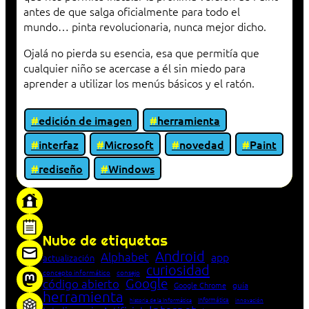
antes de que salga oficialmente para todo el
mundo… pinta revolucionaria, nunca mejor dicho.
Ojalá no pierda su esencia, esa que permitía que
cualquier niño se acercase a él sin miedo para
aprender a utilizar los menús básicos y el ratón.
edición de imagen
herramienta
interfaz
Microsoft
novedad
Paint
rediseño
Windows
«Proxy: sistema que actúa como intermediario
entre cliente y servidor en una red»
Nube de etiquetas
Android
Alphabet
app
actualización
curiosidad
concepto informático
consejo
Google
código abierto
Google Chrome
guía
herramienta
Informática
historia de la Informática
innovación