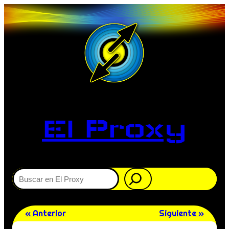
El Proxy
Buscar
« Anterior
Siguiente »