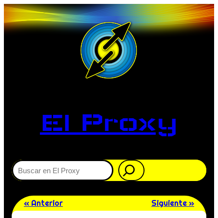
El Proxy
Buscar
« Anterior
Siguiente »