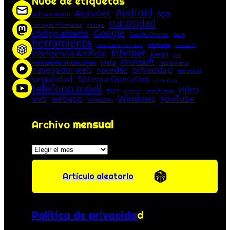
Nube de etiquetas
Android
Alphabet
app
actualización
curiosidad
concepto informático
consejo
Google
código abierto
Google Chrome
guía
herramienta
Informática
historia de la Informática
innovación
Internet
Inteligencia Artificial
juego
lista
Microsoft
Meta
mensajería instantánea
Mozilla Firefox
navegador web
novedad
privacidad
red social
seguridad
Sistema Operativo
streaming
teléfono móvil
vídeo
truco
tutorial
Unión Europea
Windows
webapp
YouTube
web
WhatsApp
Archivo
mensual
Archivos
Artículo aleatorio
Política de privacida
d