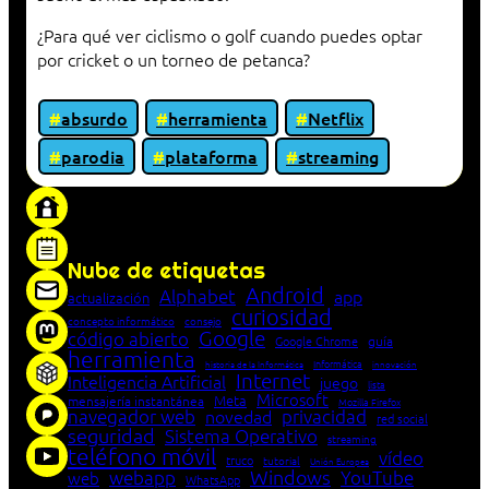
¿Para qué ver ciclismo o golf cuando puedes optar
por cricket o un torneo de petanca?
absurdo
herramienta
Netflix
parodia
plataforma
streaming
«Proxy: sistema que actúa como intermediario
entre cliente y servidor en una red»
Nube de etiquetas
Android
Alphabet
app
actualización
curiosidad
concepto informático
consejo
Google
código abierto
Google Chrome
guía
herramienta
Informática
historia de la Informática
innovación
Internet
Inteligencia Artificial
juego
lista
Microsoft
Meta
mensajería instantánea
Mozilla Firefox
navegador web
novedad
privacidad
red social
seguridad
Sistema Operativo
streaming
teléfono móvil
vídeo
truco
tutorial
Unión Europea
Windows
webapp
YouTube
web
WhatsApp