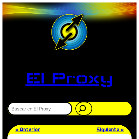
El Proxy
Buscar
« Anterior
Siguiente »