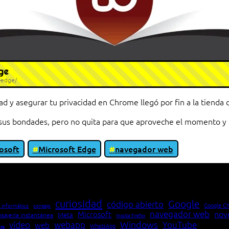
ge
-edge/
dad y asegurar tu privacidad en Chrome llegó por fin a la tien
e sus bondades, pero no quita para que aproveche el momento 
osoft
Microsoft Edge
navegador web
io entre cliente y servidor en una red»
curiosidad
Google
código abierto
Google C
 informático
consejo
navegador web
nov
Microsoft
Meta
sajería instantánea
Mozilla Firefox
Windows
vídeo
webapp
YouTube
web
WhatsApp
pea