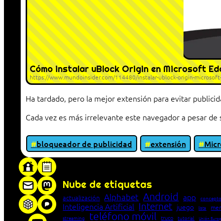
Cómo instalar uBlock Origin en Microsoft Ed
https://www.mundoinsider.com/114480/instalar-ublock-origin-microsoft
Ha tardado, pero la mejor extensión para evitar publici
Cada vez es más irrelevante este navegador a pesar d
bloqueador de publicidad
extensión
Micr
«Proxy: sistema que actúa como intermediar
Nube de etiquetas
Android
Alphabet
app
actualización
concepto
Internet
Inteligencia Artificial
juego
men
lista
teléfono móvil
truco
streaming
tutorial
Unión Euro