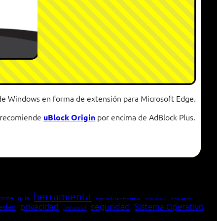
da de Windows en forma de extensión para Microsoft Edge.
y recomiende
por encima de AdBlock Plus.
uBlock Origin
herramienta
hrome
guía
Informática
historia de la Informática
innovación
seguridad
edad
privacidad
Sistema Operativo
red social