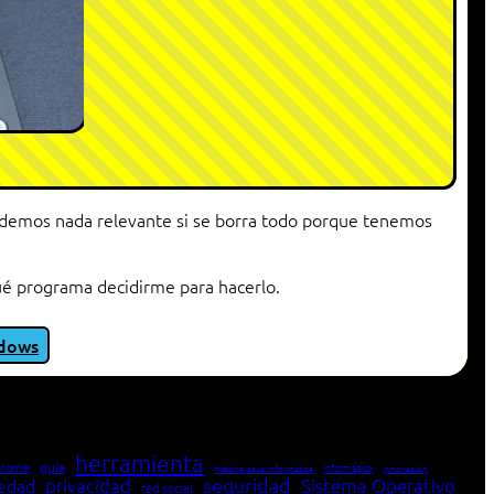
erdemos nada relevante si se borra todo porque tenemos
qué programa decidirme para hacerlo.
dows
herramienta
hrome
guía
Informática
historia de la Informática
innovación
seguridad
edad
privacidad
Sistema Operativo
red social