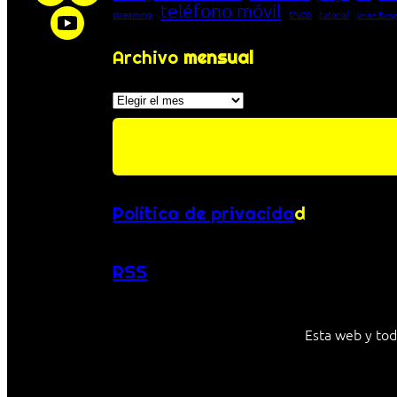
teléfono móvil
truco
streaming
tutorial
Unión Euro
Archivo
mensual
Archivos
Política de privacida
d
RSS
Esta web y tod