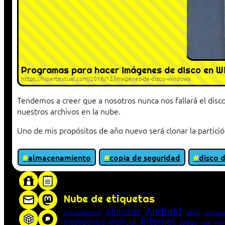
Programas para hacer imágenes de disco en 
https://hipertextual.com/2016/12/imagenes-de-disco-windows
Tendemos a creer que a nosotros nunca nos fallará el dis
nuestros archivos en la nube.
Uno de mis propósitos de año nuevo será clonar la partici
almacenamiento
copia de seguridad
disco 
«Proxy: sistema que actúa como intermediar
Nube de etiquetas
Android
Alphabet
app
actualización
concepto
Internet
Inteligencia Artificial
juego
men
lista