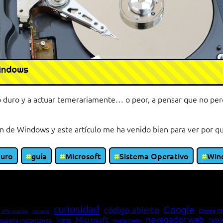
Windows
co duro y a actuar temerariamente… o peor, a pensar que no p
ón de Windows y este artículo me ha venido bien para ver por 
duro
guía
Microsoft
Sistema Operativo
Win
io entre cliente y servidor en una red»
curiosidad
Google
código abierto
Google C
 informático
consejo
navegador web
nov
Microsoft
Meta
sajería instantánea
Mozilla Firefox