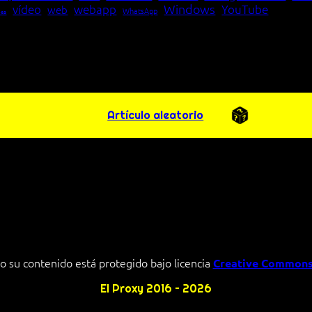
Windows
vídeo
webapp
YouTube
web
WhatsApp
pea
Artículo aleatorio
o su contenido está protegido bajo licencia
Creative Commons
El Proxy 2016 – 2026