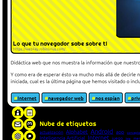
Lo que tu navegador sabe sobre ti
https://webkay.robinlinus.com/
Didáctica web que nos muestra la información que nuestro
Y como era de esperar ésto va mucho más allá de decirle n
iniciada, cual es la última página que hemos visitado o inc
Internet
navegador web
nos espían
pri
«Proxy: sistema que actúa como intermediar
Nube de etiquetas
Android
Alphabet
app
actualización
concepto
Internet
Inteligencia Artificial
juego
men
lista