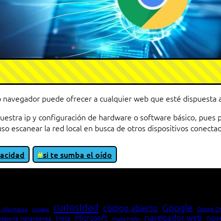
 navegador puede ofrecer a cualquier web que esté dispuesta a
uestra ip y configuración de hardware o software básico, pues 
luso escanear la red local en busca de otros dispositivos conecta
vacidad
si te sumba el oído
io entre cliente y servidor en una red»
curiosidad
Google
código abierto
Google C
 informático
consejo
navegador web
nov
Microsoft
Meta
sajería instantánea
Mozilla Firefox