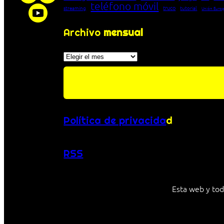
teléfono móvil
truco
streaming
tutorial
Unión Euro
Archivo
mensual
Archivos
Política de privacida
d
RSS
Esta web y tod