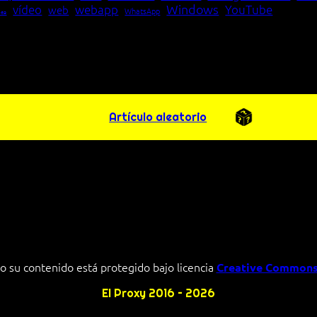
Windows
vídeo
webapp
YouTube
web
WhatsApp
pea
Artículo aleatorio
o su contenido está protegido bajo licencia
Creative Commons
El Proxy 2016 – 2026