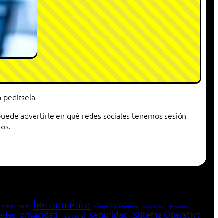
 pedírsela.
puede advertirle en qué redes sociales tenemos sesión
dos.
herramienta
hrome
guía
Informática
historia de la Informática
innovación
seguridad
edad
privacidad
Sistema Operativo
red social