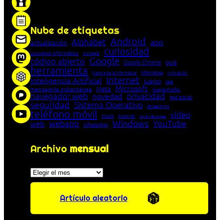
entre cliente y servidor en una red»
Nube de etiquetas
Android
Alphabet
app
actualización
curiosidad
concepto informático
consejo
Google
código abierto
Google Chrome
guía
herramienta
Informática
historia de la Informática
innovación
Internet
Inteligencia Artificial
juego
lista
Microsoft
Meta
mensajería instantánea
Mozilla Firefox
navegador web
novedad
privacidad
red social
seguridad
Sistema Operativo
streaming
teléfono móvil
vídeo
truco
tutorial
Unión Europea
Windows
webapp
YouTube
web
WhatsApp
Archivo
mensual
Archivos
Artículo aleatorio