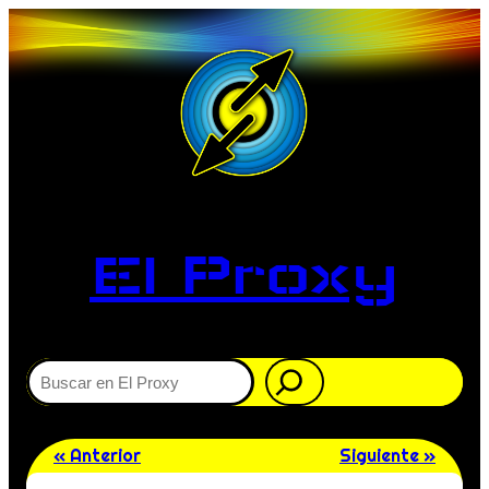
El Proxy
Buscar
« Anterior
Siguiente »