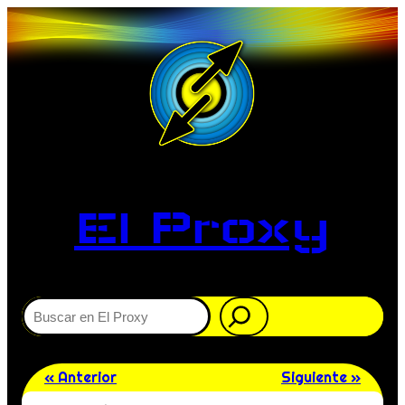
El Proxy
Buscar
« Anterior
Siguiente »