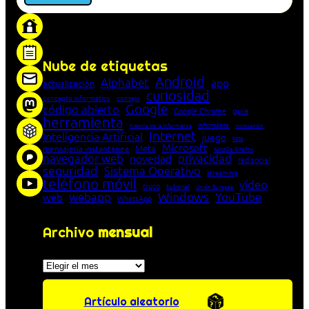
«Proxy: sistema que actúa como intermediario
entre cliente y servidor en una red»
Nube de etiquetas
Android
Alphabet
app
actualización
curiosidad
concepto informático
consejo
Google
código abierto
Google Chrome
guía
herramienta
Informática
historia de la Informática
innovación
Internet
Inteligencia Artificial
juego
lista
Microsoft
Meta
mensajería instantánea
Mozilla Firefox
navegador web
novedad
privacidad
red social
seguridad
Sistema Operativo
streaming
teléfono móvil
vídeo
truco
tutorial
Unión Europea
Windows
webapp
YouTube
web
WhatsApp
Archivo
mensual
Archivos
Artículo aleatorio