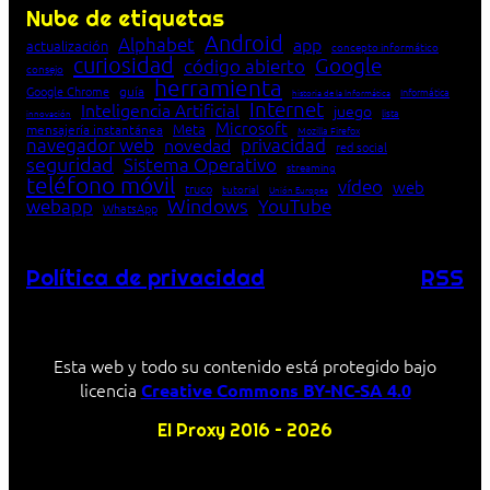
Nube de etiquetas
Android
Alphabet
app
actualización
concepto informático
curiosidad
Google
código abierto
consejo
herramienta
Google Chrome
guía
Informática
historia de la Informática
Internet
Inteligencia Artificial
juego
lista
innovación
Microsoft
Meta
mensajería instantánea
Mozilla Firefox
navegador web
novedad
privacidad
red social
seguridad
Sistema Operativo
streaming
teléfono móvil
vídeo
web
truco
tutorial
Unión Europea
Windows
webapp
YouTube
WhatsApp
Política de privacidad
RSS
Esta web y todo su contenido está protegido bajo
licencia
Creative Commons BY-NC-SA 4.0
El Proxy 2016 – 2026