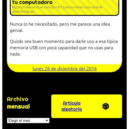
tu computadora
https://hipertextual.com/2016/12/antivirus-en-usb-cd-dvd-
desinfectar-pc
Nunca lo he necesitado, pero me parece una idea
genial.
Quizás sea buen momento para darle uso a esa típica
memoria USB con poca capacidad que no usas para
nada.
lunes 26 de diciembre del 2016
Archivo
Artículo
mensual
aleatorio
Archivos