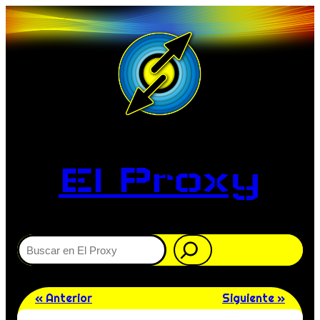
El Proxy
Buscar
« Anterior
Siguiente »