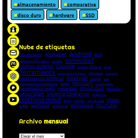
almacenamiento
comparativa
disco duro
hardware
SSD
«Proxy: sistema que actúa como intermediario
entre cliente y servidor en una red»
Nube de etiquetas
Android
Alphabet
app
actualización
curiosidad
concepto informático
consejo
Google
código abierto
Google Chrome
guía
herramienta
Informática
historia de la Informática
innovación
Internet
Inteligencia Artificial
juego
lista
Microsoft
Meta
mensajería instantánea
Mozilla Firefox
navegador web
novedad
privacidad
red social
seguridad
Sistema Operativo
streaming
teléfono móvil
vídeo
truco
tutorial
Unión Europea
Windows
webapp
YouTube
web
WhatsApp
Archivo
mensual
Archivos