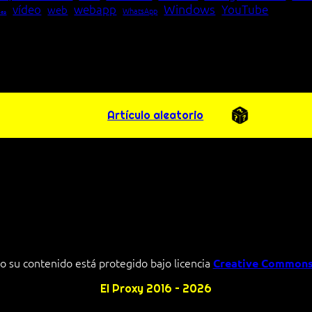
Windows
vídeo
webapp
YouTube
web
WhatsApp
pea
Artículo aleatorio
o su contenido está protegido bajo licencia
Creative Commons
El Proxy 2016 – 2026