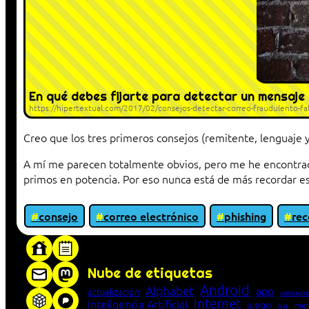
En qué debes fijarte para detectar un mensaje
https://hipertextual.com/2017/02/consejos-detectar-correo-fraudulento-fa
Creo que los tres primeros consejos (remitente, lenguaje y
A mí me parecen totalmente obvios, pero me he encontrad
primos en potencia. Por eso nunca está de más recordar es
consejo
correo electrónico
phishing
re
«Proxy: sistema que actúa como intermediar
Nube de etiquetas
Android
Alphabet
app
actualización
concepto
Internet
Inteligencia Artificial
juego
men
lista