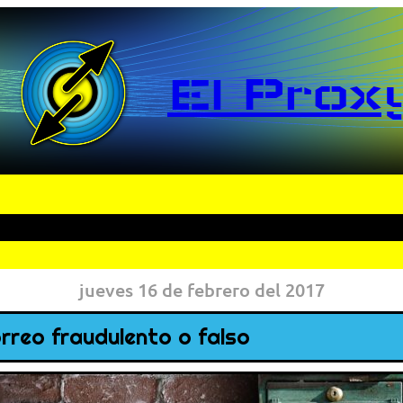
El Prox
jueves 16 de febrero del 2017
reo fraudulento o falso