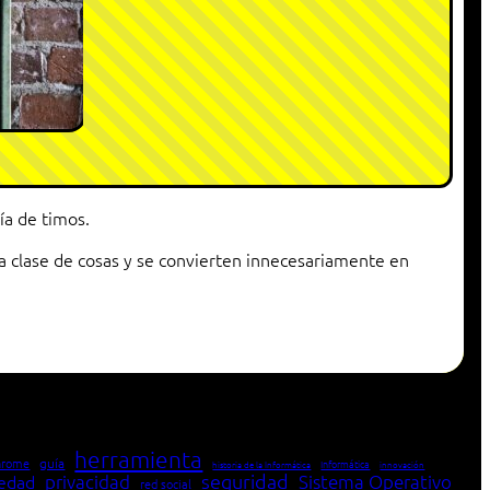
ía de timos.
 clase de cosas y se convierten innecesariamente en
herramienta
hrome
guía
Informática
historia de la Informática
innovación
seguridad
edad
privacidad
Sistema Operativo
red social