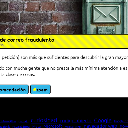
 de correo fraudulento
lso
 petición) son más que suficientes para descubrir la gran mayor
o con mucha gente que no presta la más mínima atención a esa
ta clase de cosas.
comendación
spam
io entre cliente y servidor en una red»
curiosidad
Google
código abierto
Google C
 informático
consejo
navegador web
nov
Microsoft
Meta
sajería instantánea
Mozilla Firefox