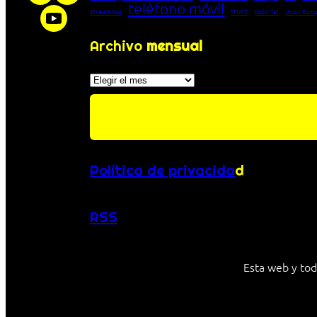
teléfono móvil
truco
streaming
tutorial
Unión Euro
Archivo
mensual
Archivos
Política de privacida
d
RSS
Esta web y tod