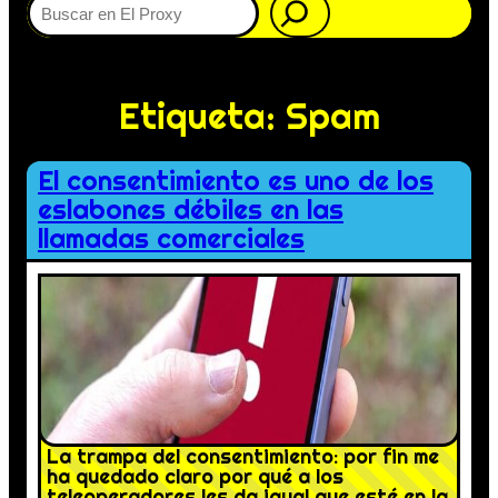
Etiqueta:
Spam
El consentimiento es uno de los
eslabones débiles en las
llamadas comerciales
La trampa del consentimiento: por fin me
ha quedado claro por qué a los
teleoperadores les da igual que esté en la