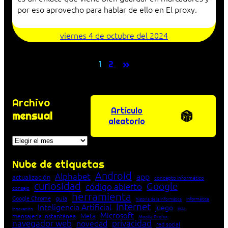
por eso aprovecho para hablar de ello en El proxy.
viernes 4 de octubre del 2024
»
1
2
Archivo
Artículo
mensual
aleatorio
Archivos
Nube de etiquetas
Android
Alphabet
app
actualización
concepto informático
curiosidad
Google
código abierto
consejo
herramienta
Google Chrome
guía
Informática
historia de la Informática
Internet
Inteligencia Artificial
juego
lista
innovación
Microsoft
Meta
mensajería instantánea
Mozilla Firefox
navegador web
novedad
privacidad
red social