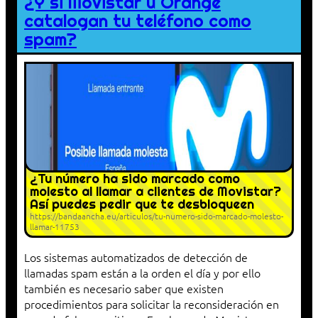
¿Y si Movistar u Orange
catalogan tu teléfono como
spam?
¿Tu número ha sido marcado como
molesto al llamar a clientes de Movistar?
Así puedes pedir que te desbloqueen
https://bandaancha.eu/articulos/tu-numero-sido-marcado-molesto-
llamar-11753
Los sistemas automatizados de detección de
llamadas spam están a la orden el día y por ello
también es necesario saber que existen
procedimientos para solicitar la reconsideración en