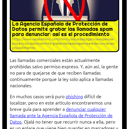
La Agencia Española de Protección de
Datos permite grabar las llamadas spam
para denunciar: así es el procedimiento
https://www.xatakamovil.com/movil-y-sociedad/agencia-espanola-
proteccion-datos-permite-grabar-llamadas-spam-para-denunciar-asi-
procedimiento
Las llamadas comerciales están actualmente
prohibidas salvo permiso expreso. Y, aún así, la gente
no para de quejarse de que reciben llamadas
continuamente porque la ley solo aplica a llamadas
nacionales.
En muchos casos será puro
phishing
difícil de
localizar, pero en este artículo encontraremos una
breve guía para aprender a
denunciar cualquier
llamada ante la Agencia Española de Protección de
Datos
. Ojalá no tener que recurrir nunca a ella, pero
es un enlace que viene bien guardar en marcadores y