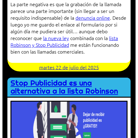
La parte negativa es que la grabación de la llamada
parece una parte importante (sin llegar a ser un
requisito indispensable) de la
denuncia online
. Desde
luego yo me guardo el enlace al formulario por si
algún día me pudiera ser útil… aunque debo
reconocer que
la nueva ley
combinada con la
lista
Robinson y Stop Publicidad
me están funcionando
bien con las llamadas comerciales.
martes 22 de julio del 2025
Stop Publicidad es una
alternativa a la lista Robinson