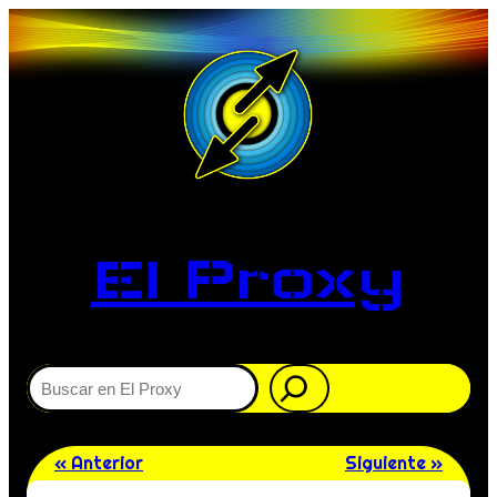
El Proxy
Buscar
« Anterior
Siguiente »