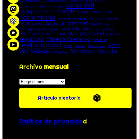
curiosidad
concepto informático
consejo
Google
código abierto
Google Chrome
guía
herramienta
Informática
historia de la Informática
innovación
Internet
Inteligencia Artificial
juego
lista
Microsoft
Meta
mensajería instantánea
Mozilla Firefox
navegador web
novedad
privacidad
red social
seguridad
Sistema Operativo
streaming
teléfono móvil
vídeo
truco
tutorial
Unión Europea
Windows
webapp
YouTube
web
WhatsApp
Archivo
mensual
Archivos
Artículo aleatorio
Política de privacida
d