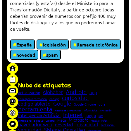
comerciales (y estafas) desde el Ministerio para la
Transformación Digital y, a partir de octubre todas
deberían provenir de números con prefijo 400 muy
fáciles de distinguir y a los que no podremos llamar
de vuelta.
España
legislación
llamada telefónica
novedad
spam
«Proxy: sistema que actúa como intermediario
entre cliente y servidor en una red»
Nube de etiquetas
Android
Alphabet
app
actualización
curiosidad
concepto informático
consejo
Google
código abierto
Google Chrome
guía
herramienta
Informática
historia de la Informática
innovación
Internet
Inteligencia Artificial
juego
lista
Microsoft
Meta
mensajería instantánea
Mozilla Firefox
navegador web
novedad
privacidad
red social
seguridad
Sistema Operativo
streaming