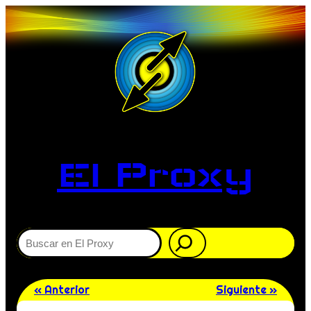
El Proxy
Buscar
« Anterior
Siguiente »