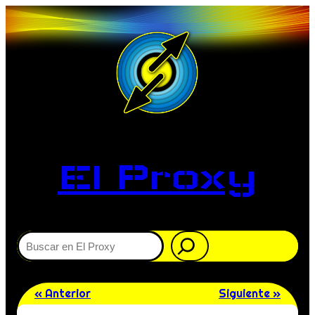
El Proxy
Buscar
« Anterior
Siguiente »