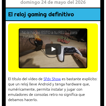
domingo 24 de mayo del 2026
El reloj gaming definitivo
No le hagas ESTO a tu RELOJ para
JUGAR
El título del vídeo de
Sfdx Show
es bastante explícito:
que un reloj lleve Android y tenga hardware que,
numéricamente, permita instalar y jugar con
emuladores de consolas retro no significa que
debamos hacerlo.