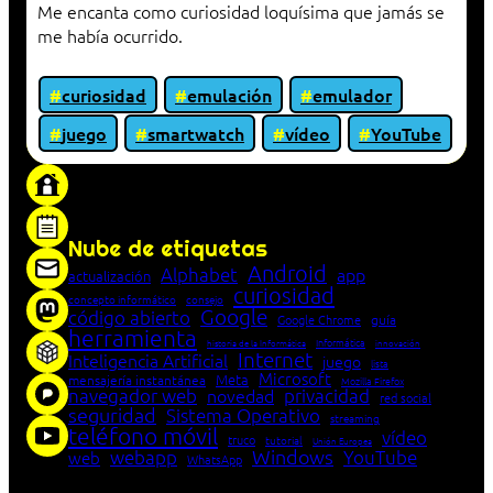
Me encanta como curiosidad loquísima que jamás se
me había ocurrido.
curiosidad
emulación
emulador
juego
smartwatch
vídeo
YouTube
«Proxy: sistema que actúa como intermediario
entre cliente y servidor en una red»
Nube de etiquetas
Android
Alphabet
app
actualización
curiosidad
concepto informático
consejo
Google
código abierto
Google Chrome
guía
herramienta
Informática
historia de la Informática
innovación
Internet
Inteligencia Artificial
juego
lista
Microsoft
Meta
mensajería instantánea
Mozilla Firefox
navegador web
novedad
privacidad
red social
seguridad
Sistema Operativo
streaming
teléfono móvil
vídeo
truco
tutorial
Unión Europea
Windows
webapp
YouTube
web
WhatsApp