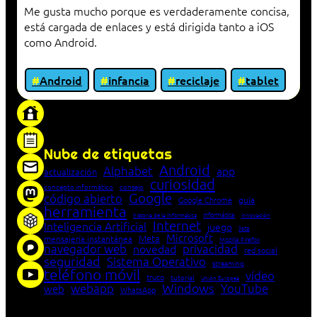
Me gusta mucho porque es verdaderamente concisa,
está cargada de enlaces y está dirigida tanto a iOS
como Android.
Android
infancia
reciclaje
tablet
«Proxy: sistema que actúa como intermediario
entre cliente y servidor en una red»
Nube de etiquetas
Android
Alphabet
app
actualización
curiosidad
concepto informático
consejo
Google
código abierto
Google Chrome
guía
herramienta
Informática
historia de la Informática
innovación
Internet
Inteligencia Artificial
juego
lista
Microsoft
Meta
mensajería instantánea
Mozilla Firefox
navegador web
novedad
privacidad
red social
seguridad
Sistema Operativo
streaming
teléfono móvil
vídeo
truco
tutorial
Unión Europea
Windows
webapp
YouTube
web
WhatsApp