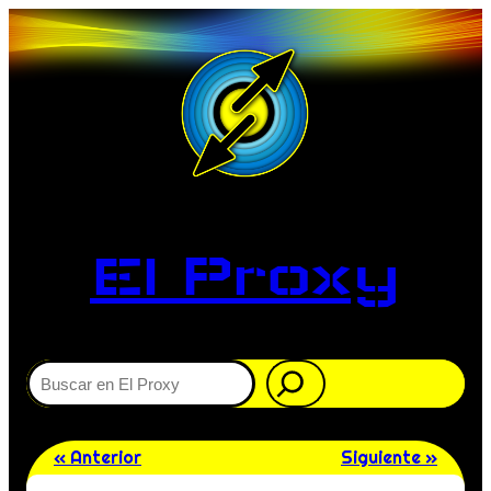
El Proxy
Buscar
« Anterior
Siguiente »