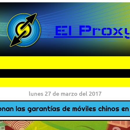
El Prox
lunes 27 de marzo del 2017
nan las garantías de móviles chinos e