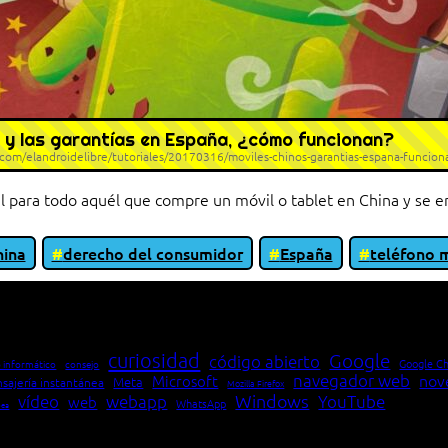
 y las garantías en España, ¿cómo funcionan?
.com/elandroidelibre/tutoriales/20170316/moviles-chinos-garantias-espana-funci
il para todo aquél que compre un móvil o tablet en China y se en
hina
derecho del consumidor
España
teléfono 
io entre cliente y servidor en una red»
curiosidad
Google
código abierto
Google C
 informático
consejo
navegador web
nov
Microsoft
Meta
sajería instantánea
Mozilla Firefox
Windows
vídeo
webapp
YouTube
web
WhatsApp
pea