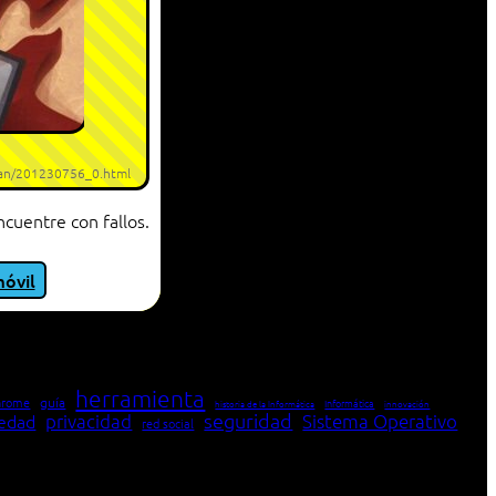
onan/201230756_0.html
cuentre con fallos.
móvil
herramienta
hrome
guía
Informática
historia de la Informática
innovación
seguridad
edad
privacidad
Sistema Operativo
red social