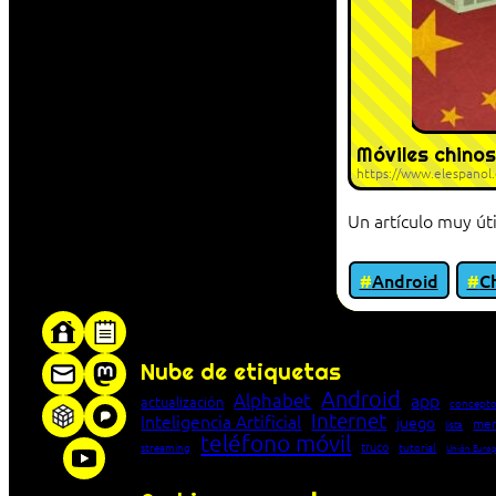
Móviles chinos
https://www.elespanol
Un artículo muy út
Android
C
«Proxy: sistema que actúa como intermediar
Nube de etiquetas
Android
Alphabet
app
actualización
concepto
Internet
Inteligencia Artificial
juego
men
lista
teléfono móvil
truco
streaming
tutorial
Unión Euro