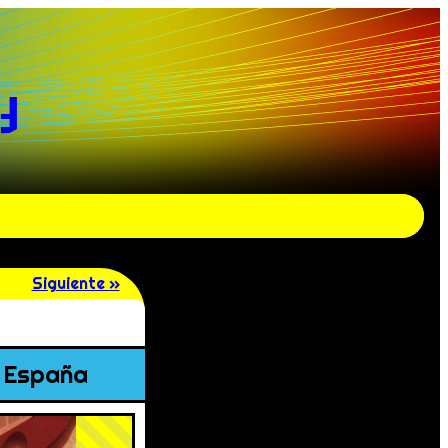
y
Siguiente »
n España