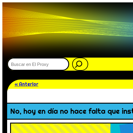
Buscar
« Anterior
No, hoy en día no hace falta que in