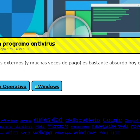
ún programa antivirus
progra-1793439308
irus externos (y muchas veces de pago) es bastante absurdo hoy 
a Operativo
Windows
io entre cliente y servidor en una red»
curiosidad
Google
código abierto
Google C
 informático
consejo
navegador web
nov
Microsoft
Meta
sajería instantánea
Mozilla Firefox
Windows
vídeo
webapp
YouTube
web
WhatsApp
pea