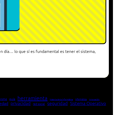
en día… lo que sí es fundamental es tener el sistema,
herramienta
hrome
guía
Informática
historia de la Informática
innovación
seguridad
edad
privacidad
Sistema Operativo
red social