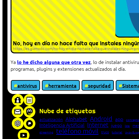
No, hoy en día no hace falta que instales ning
https://es.gizmodo.com/no-hoy-en-dia-no-hace-falta-que-instales-ningun-
Ya
, lo de instalar antiv
lo he dicho alguna que otra vez
programas, plugins y extensiones actualizados al día.
antivirus
herramienta
seguridad
Sistem
«Proxy: sistema que actúa como intermediar
Nube de etiquetas
Android
Alphabet
app
actualización
concepto
Internet
Inteligencia Artificial
juego
men
lista
teléfono móvil
truco
streaming
tutorial
Unión Euro