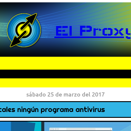
El Prox
sábado 25 de marzo del 2017
stales ningún programa antivirus