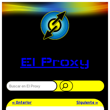
El Proxy
Buscar
« Anterior
Siguiente »