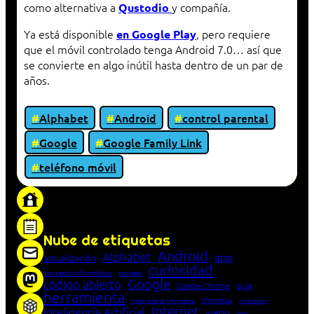
como alternativa a
y compañía.
Qustodio
Ya está disponible
, pero requiere
en Google Play
que el móvil controlado tenga Android 7.0… así que
se convierte en algo inútil hasta dentro de un par de
años.
Alphabet
Android
control parental
Google
Google Family Link
teléfono móvil
«Proxy: sistema que actúa como intermediario
entre cliente y servidor en una red»
Nube de etiquetas
Android
Alphabet
app
actualización
curiosidad
concepto informático
consejo
Google
código abierto
Google Chrome
guía
herramienta
Informática
historia de la Informática
innovación
Internet
Inteligencia Artificial
juego
lista