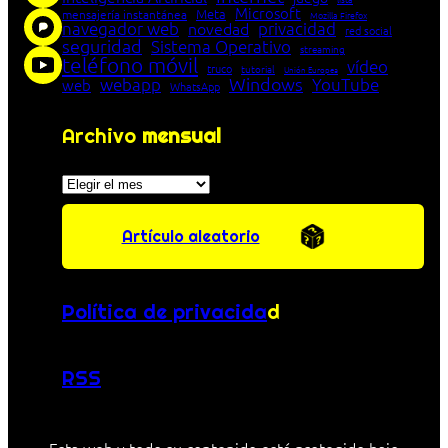
Microsoft
Meta
mensajería instantánea
Mozilla Firefox
navegador web
novedad
privacidad
red social
seguridad
Sistema Operativo
streaming
teléfono móvil
vídeo
truco
tutorial
Unión Europea
Windows
webapp
YouTube
web
WhatsApp
Archivo
mensual
Archivos
Artículo aleatorio
Política de privacida
d
RSS