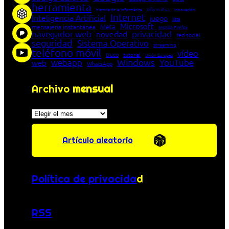
herramienta
Informática
historia de la Informática
innovación
Internet
Inteligencia Artificial
juego
lista
Microsoft
Meta
mensajería instantánea
Mozilla Firefox
navegador web
novedad
privacidad
red social
seguridad
Sistema Operativo
streaming
teléfono móvil
vídeo
truco
tutorial
Unión Europea
Windows
webapp
YouTube
web
WhatsApp
Archivo
mensual
Archivos
Artículo aleatorio
Política de privacida
d
RSS