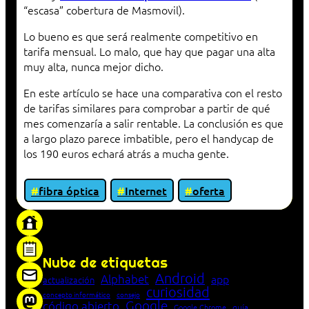
“escasa” cobertura de Masmovil).
Lo bueno es que será realmente competitivo en
tarifa mensual. Lo malo, que hay que pagar una alta
muy alta, nunca mejor dicho.
En este artículo se hace una comparativa con el resto
de tarifas similares para comprobar a partir de qué
mes comenzaría a salir rentable. La conclusión es que
a largo plazo parece imbatible, pero el handycap de
los 190 euros echará atrás a mucha gente.
fibra óptica
Internet
oferta
«Proxy: sistema que actúa como intermediario
entre cliente y servidor en una red»
Nube de etiquetas
Android
Alphabet
app
actualización
curiosidad
concepto informático
consejo
Google
código abierto
Google Chrome
guía