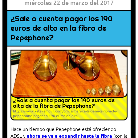
miércoles 22 de marzo del 2017
¿Sale a cuenta pagar los 190
euros de alta en la fibra de
Pepephone?
¿Sale a cuenta pagar los 190 euros de
alta de la fibra de Pepephone?
https://www.xatakamovil.com/omvs/merece-la-pena-la-fibra-de-
pepephone-pagando-190-euros-de-alta
Hace un tiempo que Pepephone está ofreciendo
ADSL y
(con la
ahora se va a expandir hasta la fibra