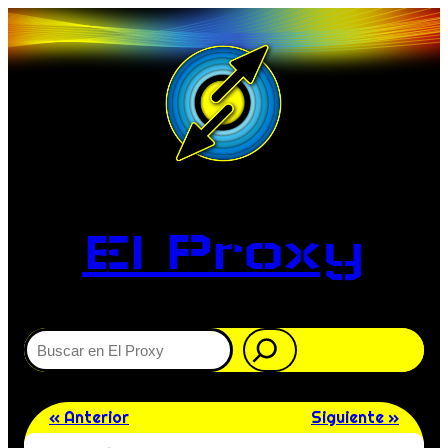
El Proxy
Buscar
« Anterior
Siguiente »