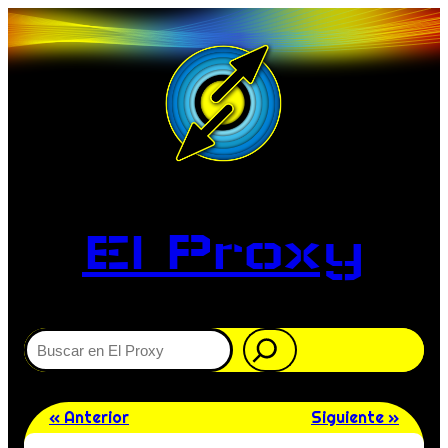
El Proxy
Buscar
« Anterior
Siguiente »