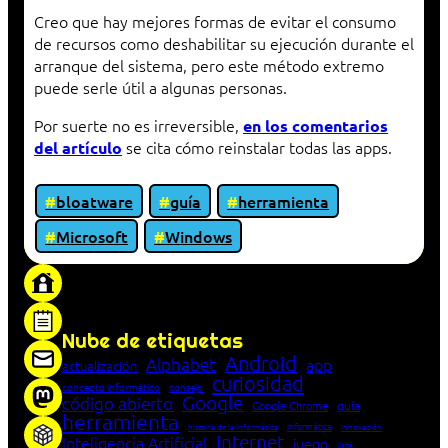
Creo que hay mejores formas de evitar el consumo
de recursos como deshabilitar su ejecución durante el
arranque del sistema, pero este método extremo
puede serle útil a algunas personas.
Por suerte no es irreversible,
en los comentarios
se cita cómo reinstalar todas las apps.
del artículo
bloatware
guía
herramienta
Microsoft
Windows
«Proxy: sistema que actúa como intermediario
entre cliente y servidor en una red»
Nube de etiquetas
Android
Alphabet
app
actualización
curiosidad
concepto informático
consejo
Google
código abierto
Google Chrome
guía
herramienta
Informática
historia de la Informática
innovación
Internet
Inteligencia Artificial
juego
lista