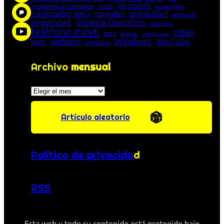
Microsoft
Meta
mensajería instantánea
Mozilla Firefox
navegador web
novedad
privacidad
red social
seguridad
Sistema Operativo
streaming
teléfono móvil
vídeo
truco
tutorial
Unión Europea
Windows
webapp
YouTube
web
WhatsApp
Archivo
mensual
Archivos
Artículo aleatorio
Política de privacida
d
RSS
Esta web y todo su contenido está protegido bajo