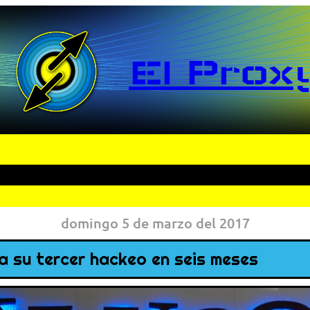
El Prox
domingo 5 de marzo del 2017
a su tercer hackeo en seis meses