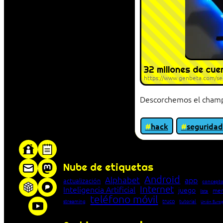
32 millones de cu
https://www.genbeta.com/seg
Descorchemos el champán
hack
seguridad
«Proxy: sistema que actúa como intermediar
Nube de etiquetas
Android
Alphabet
app
actualización
concepto
Internet
Inteligencia Artificial
juego
men
lista
teléfono móvil
truco
streaming
tutorial
Unión Euro