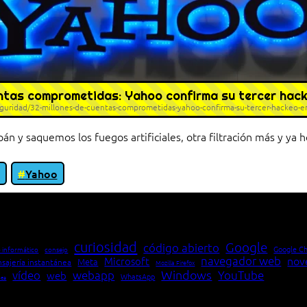
entas comprometidas: Yahoo confirma su tercer hack
uridad/32-millones-de-cuentas-comprometidas-yahoo-confirma-su-tercer-hackeo-en
 y saquemos los fuegos artificiales, otra filtración más y ya 
Yahoo
io entre cliente y servidor en una red»
curiosidad
Google
código abierto
Google C
 informático
consejo
navegador web
nov
Microsoft
Meta
sajería instantánea
Mozilla Firefox
Windows
vídeo
webapp
YouTube
web
WhatsApp
pea