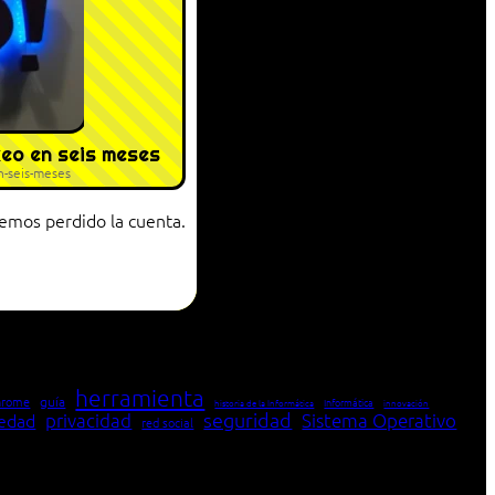
eo en seis meses
-seis-meses
hemos perdido la cuenta.
herramienta
hrome
guía
Informática
historia de la Informática
innovación
seguridad
edad
privacidad
Sistema Operativo
red social