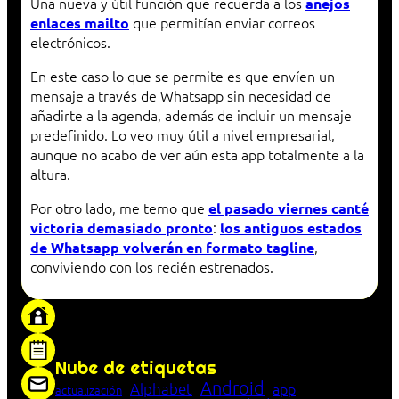
Una nueva y útil función que recuerda a los
añejos
que permitían enviar correos
enlaces mailto
electrónicos.
En este caso lo que se permite es que envíen un
mensaje a través de Whatsapp sin necesidad de
añadirte a la agenda, además de incluir un mensaje
predefinido. Lo veo muy útil a nivel empresarial,
aunque no acabo de ver aún esta app totalmente a la
altura.
Por otro lado, me temo que
el pasado viernes canté
:
victoria demasiado pronto
los antiguos estados
,
de Whatsapp volverán en formato tagline
conviviendo con los recién estrenados.
«Proxy: sistema que actúa como intermediario
entre cliente y servidor en una red»
Nube de etiquetas
Android
Alphabet
app
actualización