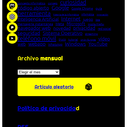
curiosidad
concepto informático
consejo
Google
código abierto
Google Chrome
guía
herramienta
Informática
historia de la Informática
innovación
Internet
Inteligencia Artificial
juego
lista
Microsoft
Meta
mensajería instantánea
Mozilla Firefox
navegador web
novedad
privacidad
red social
seguridad
Sistema Operativo
streaming
teléfono móvil
vídeo
truco
tutorial
Unión Europea
Windows
webapp
YouTube
web
WhatsApp
Archivo
mensual
Archivos
Artículo aleatorio
Política de privacida
d