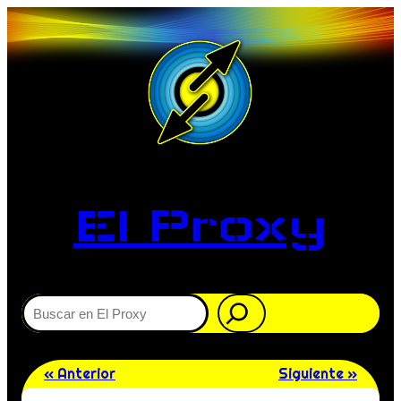
El Proxy
Buscar
« Anterior
Siguiente »