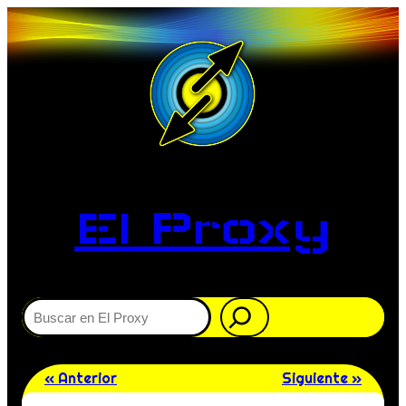
El Proxy
Buscar
« Anterior
Siguiente »