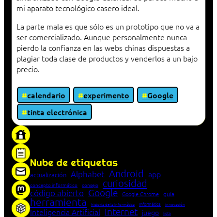
mi aparato tecnológico casero ideal.
La parte mala es que sólo es un prototipo que no va a
ser comercializado. Aunque personalmente nunca
pierdo la confianza en las webs chinas dispuestas a
plagiar toda clase de productos y venderlos a un bajo
precio.
calendario
experimento
Google
tinta electrónica
«Proxy: sistema que actúa como intermediario
entre cliente y servidor en una red»
Nube de etiquetas
Android
Alphabet
app
actualización
curiosidad
concepto informático
consejo
Google
código abierto
Google Chrome
guía
herramienta
Informática
historia de la Informática
innovación
Internet
Inteligencia Artificial
juego
lista