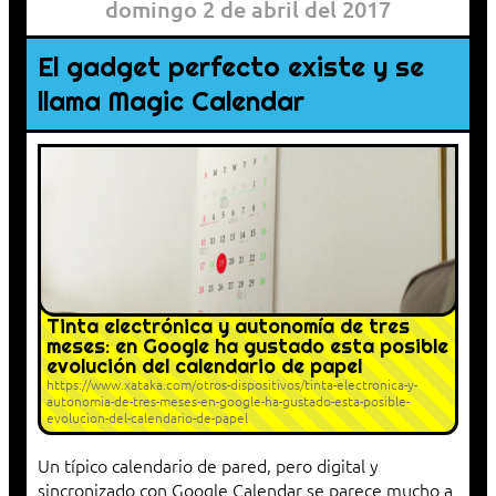
domingo 2 de abril del 2017
El gadget perfecto existe y se
llama Magic Calendar
Tinta electrónica y autonomía de tres
meses: en Google ha gustado esta posible
evolución del calendario de papel
https://www.xataka.com/otros-dispositivos/tinta-electronica-y-
autonomia-de-tres-meses-en-google-ha-gustado-esta-posible-
evolucion-del-calendario-de-papel
Un típico calendario de pared, pero digital y
sincronizado con Google Calendar se parece mucho a