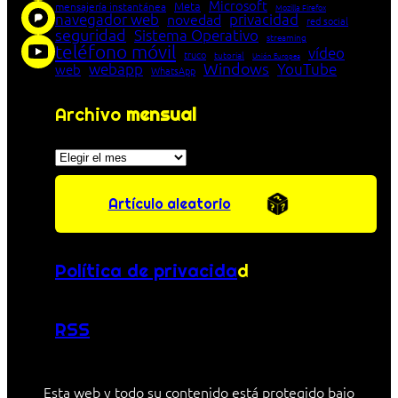
Microsoft
Meta
mensajería instantánea
Mozilla Firefox
navegador web
novedad
privacidad
red social
seguridad
Sistema Operativo
streaming
teléfono móvil
vídeo
truco
tutorial
Unión Europea
Windows
webapp
YouTube
web
WhatsApp
Archivo
mensual
Archivos
Artículo aleatorio
Política de privacida
d
RSS
Esta web y todo su contenido está protegido bajo