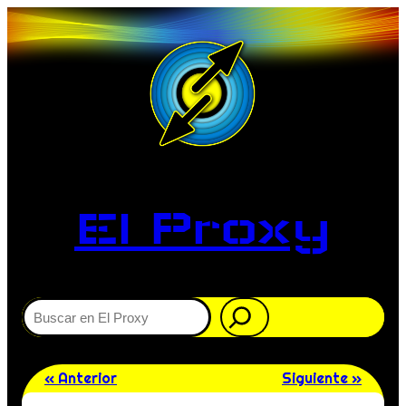
El Proxy
Buscar
« Anterior
Siguiente »