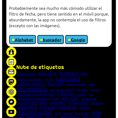
Probablemente sea mucho más cómodo utilizar el
filtro de fecha, pero tiene sentido en el móvil porque,
absurdamente, la app no contempla el uso de filtros
(excepto con las imágenes).
Alphabet
buscador
Google
«Proxy: sistema que actúa como intermediario
entre cliente y servidor en una red»
Nube de etiquetas
Android
Alphabet
app
actualización
curiosidad
concepto informático
consejo
Google
código abierto
Google Chrome
guía
herramienta
Informática
historia de la Informática
innovación
Internet
Inteligencia Artificial
juego
lista
Microsoft
Meta
mensajería instantánea
Mozilla Firefox
navegador web
novedad
privacidad
red social
seguridad
Sistema Operativo
streaming
teléfono móvil
vídeo
truco
tutorial
Unión Europea
Windows
webapp
YouTube
web
WhatsApp