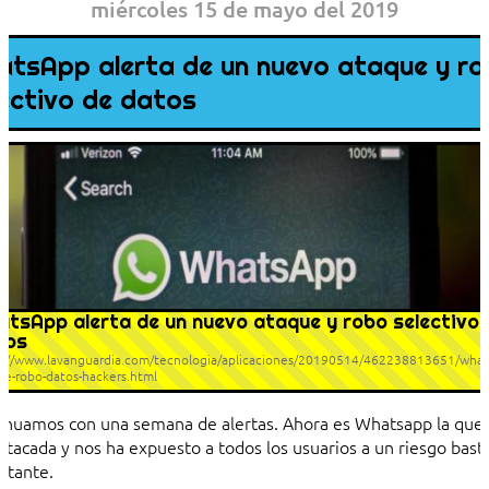
miércoles 15 de mayo del 2019
atsApp alerta de un nuevo ataque y r
lectivo de datos
tsApp alerta de un nuevo ataque y robo selectivo 
tos
s://www.lavanguardia.com/tecnologia/aplicaciones/20190514/462238813651/what
ue-robo-datos-hackers.html
inuamos con una semana de alertas. Ahora es Whatsapp la que
atacada y nos ha expuesto a todos los usuarios a un riesgo bast
rtante.