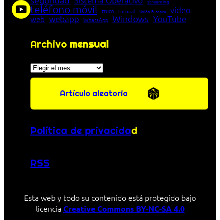
Sistema Operativo
streaming
teléfono móvil
vídeo
truco
tutorial
Unión Europea
Windows
webapp
YouTube
web
WhatsApp
Archivo
mensual
Archivos
Artículo aleatorio
Política de privacida
d
RSS
Esta web y todo su contenido está protegido bajo
licencia
Creative Commons BY-NC-SA 4.0