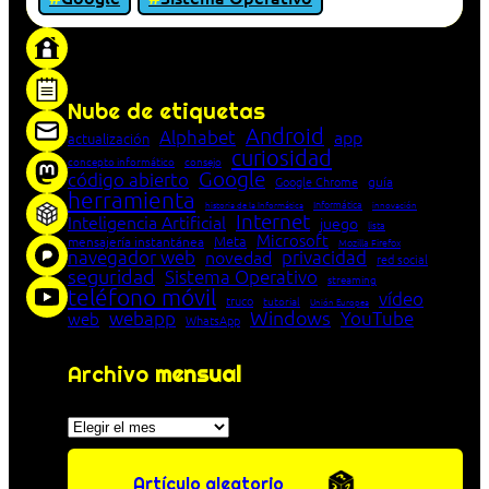
«Proxy: sistema que actúa como intermediario
entre cliente y servidor en una red»
Nube de etiquetas
Android
Alphabet
app
actualización
curiosidad
concepto informático
consejo
Google
código abierto
Google Chrome
guía
herramienta
Informática
historia de la Informática
innovación
Internet
Inteligencia Artificial
juego
lista
Microsoft
Meta
mensajería instantánea
Mozilla Firefox
navegador web
novedad
privacidad
red social
seguridad
Sistema Operativo
streaming
teléfono móvil
vídeo
truco
tutorial
Unión Europea
Windows
webapp
YouTube
web
WhatsApp
Archivo
mensual
Archivos
Artículo aleatorio