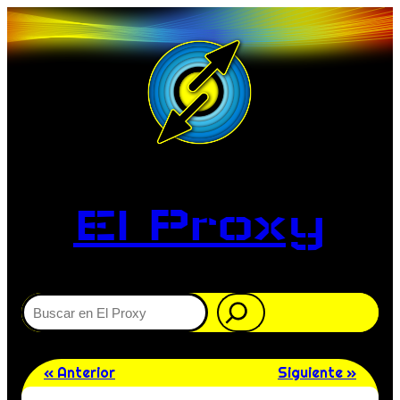
El Proxy
Buscar
« Anterior
Siguiente »