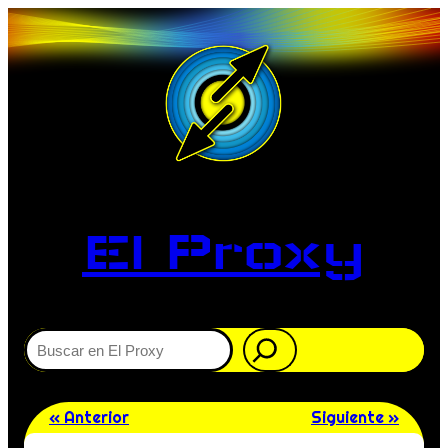
El Proxy
Buscar
« Anterior
Siguiente »