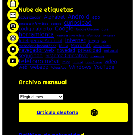
Nube de etiquetas
Android
Alphabet
app
actualización
curiosidad
concepto informático
consejo
Google
código abierto
Google Chrome
guía
herramienta
Informática
historia de la Informática
innovación
Internet
Inteligencia Artificial
juego
lista
Microsoft
Meta
mensajería instantánea
Mozilla Firefox
navegador web
novedad
privacidad
red social
seguridad
Sistema Operativo
streaming
teléfono móvil
vídeo
truco
tutorial
Unión Europea
Windows
webapp
YouTube
web
WhatsApp
Archivo
mensual
Archivos
Artículo aleatorio