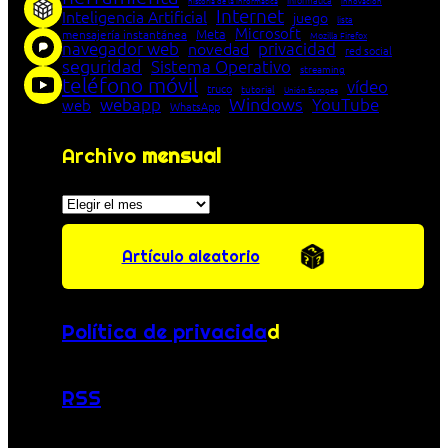
historia de la Informática
innovación
Internet
Inteligencia Artificial
juego
lista
Microsoft
Meta
mensajería instantánea
Mozilla Firefox
navegador web
novedad
privacidad
red social
seguridad
Sistema Operativo
streaming
teléfono móvil
vídeo
truco
tutorial
Unión Europea
Windows
webapp
YouTube
web
WhatsApp
Archivo
mensual
Archivos
Artículo aleatorio
Política de privacida
d
RSS