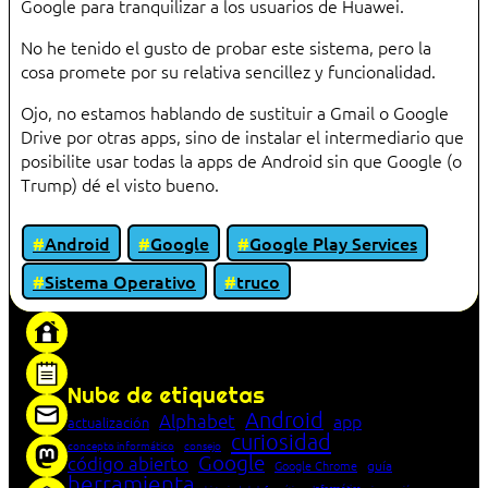
Google para tranquilizar a los usuarios de Huawei.
No he tenido el gusto de probar este sistema, pero la
cosa promete por su relativa sencillez y funcionalidad.
Ojo, no estamos hablando de sustituir a Gmail o Google
Drive por otras apps, sino de instalar el intermediario que
posibilite usar todas la apps de Android sin que Google (o
Trump) dé el visto bueno.
Android
Google
Google Play Services
Sistema Operativo
truco
«Proxy: sistema que actúa como intermediario
entre cliente y servidor en una red»
Nube de etiquetas
Android
Alphabet
app
actualización
curiosidad
concepto informático
consejo
Google
código abierto
Google Chrome
guía
herramienta
Informática