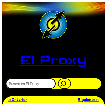
El Proxy
Buscar
« Anterior
Siguiente »