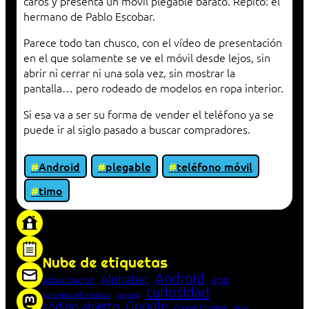
caros y presenta un móvil plegable barato. Repito: el
hermano de Pablo Escobar.
Parece todo tan chusco, con el vídeo de presentación
en el que solamente se ve el móvil desde lejos, sin
abrir ni cerrar ni una sola vez, sin mostrar la
pantalla… pero rodeado de modelos en ropa interior.
Si esa va a ser su forma de vender el teléfono ya se
puede ir al siglo pasado a buscar compradores.
Android
plegable
teléfono móvil
timo
«Proxy: sistema que actúa como intermediario
entre cliente y servidor en una red»
Nube de etiquetas
Android
Alphabet
app
actualización
curiosidad
concepto informático
consejo
Google
código abierto
Google Chrome
guía