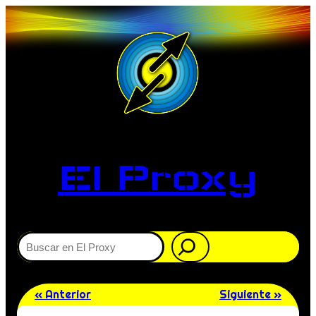
El Proxy
Buscar
« Anterior
Siguiente »