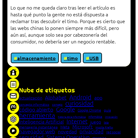
Lo que no me queda claro tras leer el artículo es
hasta qué punto la gente no está dispuesta a
reclamar tras descubrir el timo. Porque es cierto que
las webs chinas lo ponen siempre más difícil, pero
aún así, aunque solo sea por cabezonería del
consumidor, no debería ser un negocio rentable.
almacenamiento
timo
USB
«Proxy: sistema que actúa como intermediario
entre cliente y servidor en una red»
Nube de etiquetas
Android
Alphabet
app
actualización
curiosidad
concepto informático
consejo
Google
código abierto
Google Chrome
guía
herramienta
Informática
historia de la Informática
innovación
Internet
Inteligencia Artificial
juego
lista
Microsoft
Meta
mensajería instantánea
Mozilla Firefox
navegador web
novedad
privacidad
red social
seguridad
Sistema Operativo
streaming