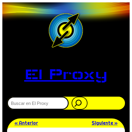
El Proxy
Buscar
« Anterior
Siguiente »