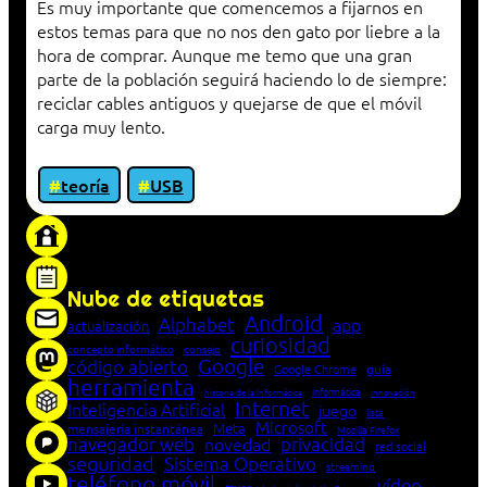
Es muy importante que comencemos a fijarnos en
estos temas para que no nos den gato por liebre a la
hora de comprar. Aunque me temo que una gran
parte de la población seguirá haciendo lo de siempre:
reciclar cables antiguos y quejarse de que el móvil
carga muy lento.
teoría
USB
«Proxy: sistema que actúa como intermediario
entre cliente y servidor en una red»
Nube de etiquetas
Android
Alphabet
app
actualización
curiosidad
concepto informático
consejo
Google
código abierto
Google Chrome
guía
herramienta
Informática
historia de la Informática
innovación
Internet
Inteligencia Artificial
juego
lista
Microsoft
Meta
mensajería instantánea
Mozilla Firefox
navegador web
novedad
privacidad
red social
seguridad
Sistema Operativo
streaming
teléfono móvil
vídeo