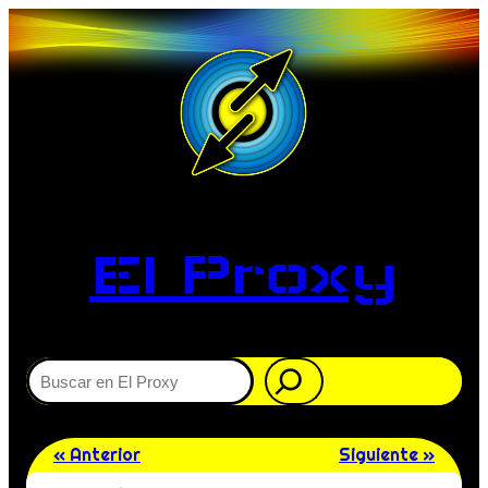
El Proxy
Buscar
« Anterior
Siguiente »