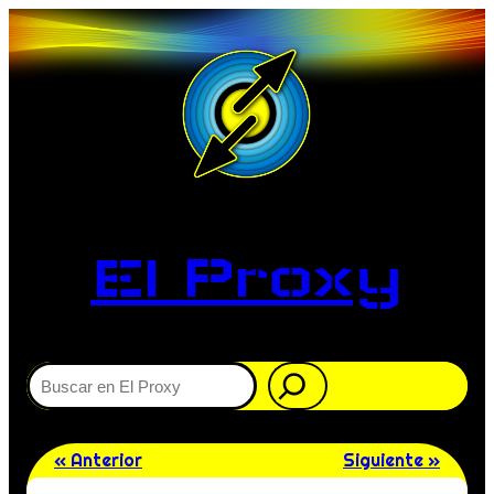
El Proxy
Buscar
« Anterior
Siguiente »