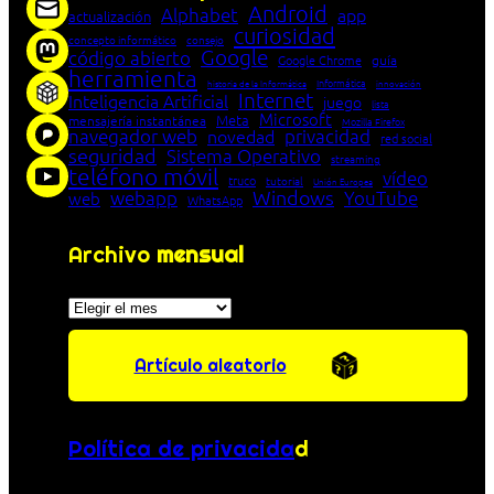
Android
Alphabet
app
actualización
curiosidad
concepto informático
consejo
Google
código abierto
Google Chrome
guía
herramienta
Informática
historia de la Informática
innovación
Internet
Inteligencia Artificial
juego
lista
Microsoft
Meta
mensajería instantánea
Mozilla Firefox
navegador web
novedad
privacidad
red social
seguridad
Sistema Operativo
streaming
teléfono móvil
vídeo
truco
tutorial
Unión Europea
Windows
webapp
YouTube
web
WhatsApp
Archivo
mensual
Archivos
Artículo aleatorio
Política de privacida
d