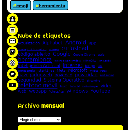
emoji
herramienta
«Proxy: sistema que actúa como intermediario
entre cliente y servidor en una red»
Nube de etiquetas
Android
Alphabet
app
actualización
curiosidad
concepto informático
consejo
Google
código abierto
Google Chrome
guía
herramienta
Informática
historia de la Informática
innovación
Internet
Inteligencia Artificial
juego
lista
Microsoft
Meta
mensajería instantánea
Mozilla Firefox
navegador web
novedad
privacidad
red social
seguridad
Sistema Operativo
streaming
teléfono móvil
vídeo
truco
tutorial
Unión Europea
Windows
webapp
YouTube
web
WhatsApp
Archivo
mensual
Archivos