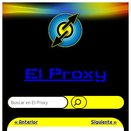
El Proxy
Buscar
« Anterior
Siguiente »