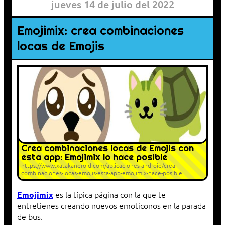
jueves 14 de julio del 2022
Emojimix: crea combinaciones
locas de Emojis
Crea combinaciones locas de Emojis con
esta app: Emojimix lo hace posible
https://www.xatakandroid.com/aplicaciones-android/crea-
combinaciones-locas-emojis-esta-app-emojimix-hace-posible
es la típica página con la que te
Emojimix
entretienes creando nuevos emoticonos en la parada
de bus.